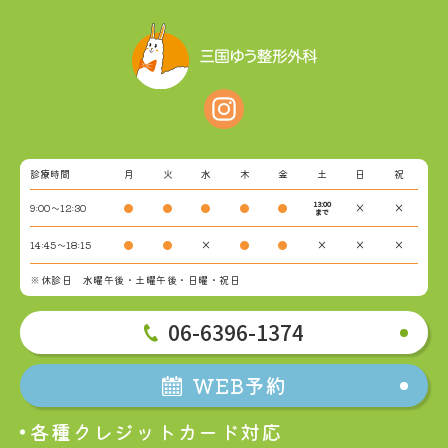
診療時間
月
火
水
木
金
土
日
祝
13:00
9:00～12:30
●
●
●
●
●
×
×
まで
14:45～18:15
●
●
×
●
●
×
×
×
※休診日 水曜午後・土曜午後・日曜・祝日
06-6396-1374
WEB予約
各種クレジットカード対応