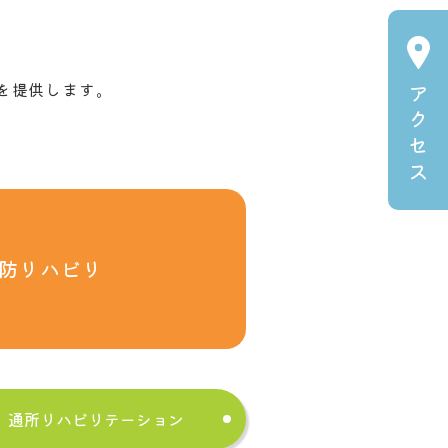
を提供します。
ア
ク
。
セ
ス
防リハビリ
通所リハビリテーション