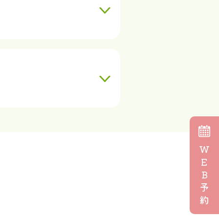
W
E
B
予
約