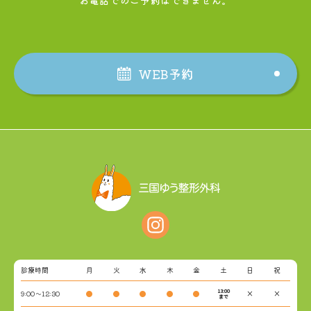
お電話でのご予約はできません。
WEB予約
診療時間
月
火
水
木
金
土
日
祝
13:00
9:00～12:30
●
●
●
●
●
×
×
まで