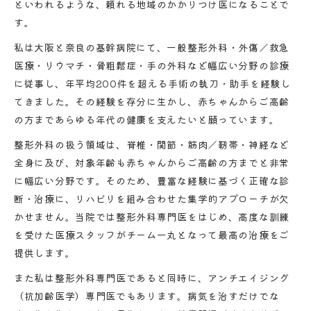
といわれるような、頼れる地域のかかりつけ医になることで
す。
私は大阪と奈良の基幹病院にて、一般整形外科・外傷／救急
医療・リウマチ・骨粗鬆症・手の外科など幅広い分野の診療
に従事し、年平均200件を超える手術の執刀・助手を経験し
てきました。その経験を存分に生かし、赤ちゃんからご高齢
の方まであらゆる年代の健康を支えたいと願っています。
整形外科の扱う領域は、脊椎・関節・筋肉／靭帯・神経など
全身に及び、対象年齢も赤ちゃんからご高齢の方までと非常
に幅広い分野です。そのため、豊富な経験に基づく正確な診
断・治療に、リハビリを組み合わせた集学的アプローチが欠
かせません。当院では整形外科専門医をはじめ、高度な訓練
を受けた医療スタッフがチーム一丸となって最高の治療をご
提供します。
また私は整形外科専門医であると同時に、アンチエイジング
（抗加齢医学）専門医でもあります。病気を治すだけでな