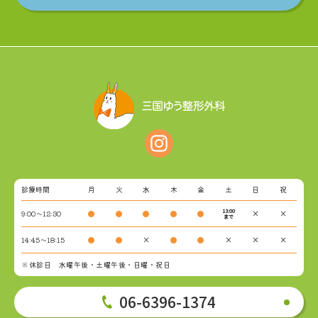
診療時間
月
火
水
木
金
土
日
祝
13:00
9:00～12:30
●
●
●
●
●
×
×
まで
14:45～18:15
●
●
×
●
●
×
×
×
※休診日 水曜午後・土曜午後・日曜・祝日
06-6396-1374