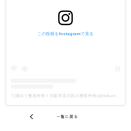
この投稿をInstagramで見る
三国ゆう整形外科 I 大阪市淀川区の整形外科(@mikuni_yu_seikeigeka)がシェアした投稿
一覧に戻る