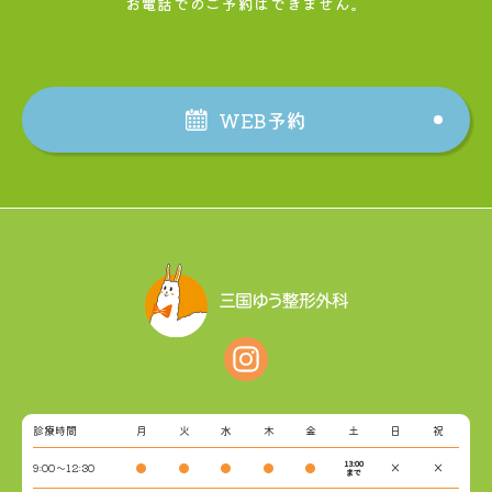
お電話でのご予約はできません。
WEB予約
診療時間
月
火
水
木
金
土
日
祝
13:00
9:00～12:30
●
●
●
●
●
×
×
まで