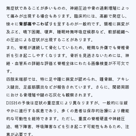
無症状であることが多いものの、神経圧迫や骨の過剰増殖によっ
て痛みが出現する場合もあります。臨床的には、高齢で発症し、
徐々に
背部痛やこわばり
を呈するのが一般的です。頸椎に病変が
及ぶと、嚥下困難、嗄声、睡眠時無呼吸症候群など、軟部組織へ
の圧迫による症状が出現することがあります。
また、脊椎が連続して骨化しているため、軽微な外傷でも脊椎骨
折を引き起こしやすくなります。骨折を見逃さないためには、神
経・血管系の詳細な評価と脊椎全体にわたる画像検査が不可欠で
す。
四肢末端部では、特に足や踵に病変が認められ、踵骨棘、アキレ
ス腱炎、足底筋膜炎などが報告されています。さらに、関節周囲
における骨増殖や腱の石灰化も観察されます。
DISHの予後は症状の重症度により異なりますが、一般的には緩
やかに進行する疾患であり、多くの患者は保存的治療により機能
的な可動性を維持できます。ただし、重度の脊椎硬直や神経圧
迫、嚥下障害、呼吸障害などを引き起こす可能性もあるため、注
意が必要です。