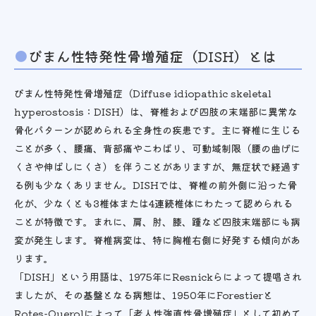
びまん性特発性骨増殖症（DISH）とは
びまん性特発性骨増殖症（Diffuse idiopathic skeletal
hyperostosis：DISH）は、脊椎および四肢の末端部に異常な
骨化パターンが認められる全身性の疾患です。主に脊椎に生じる
ことが多く、腰痛、背部痛やこわばり、可動域制限（腰の曲げに
くさや伸ばしにくさ）を伴うことがありますが、無症状で経過す
る例も少なくありません。DISHでは、脊椎の前外側に沿った骨
化が、少なくとも3椎体または4連続椎体にわたって認められる
ことが特徴です。まれに、肩、肘、膝、踵など四肢末端部にも病
変が発生します。脊椎病変は、特に胸椎右側に好発する傾向があ
ります。
「DISH」という用語は、1975年にResnickらによって提唱され
ましたが、その基盤となる病態は、1950年にForestierと
Rotes-Querolによって「老人性強直性骨増殖症」として初めて