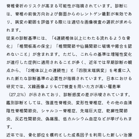
脊椎骨折のリスクが高まる可能性が指摘されています。診断に
は、脊椎の前後方向および側面からのレントゲン撮影が有効であ
り、病変の範囲を評価する際には適切な画像検査の選択が求めら
れます。
従来の診断基準には、「4連続椎体以上にわたる流れるような骨
化」「椎間板高の保全」「椎間関節や仙腸関節に破壊や癒合を認
めないこと」が含まれます。ただし、これらの基準は増殖性変化
が進行した症例に適用されることが多く、近年では早期診断の観
点から、「2椎体以上の連続性」と「四肢末端病変」を考慮に入
れた新たな診断基準の必要性が指摘されています。日本における
研究では、X線画像よりもCT検査を用いた方が高い罹患率
（27.2％）が示されており、診断感度の差が示唆されています。
鑑別診断としては、強直性脊椎炎、変形性脊椎症、その他の血清
陰性脊椎関節炎、シャルコー脊椎症、先端巨大症、乾癬性関節
炎、反応性関節炎、偽痛風、低カルシウム血症などが挙げられま
す。
近年では、骨化部位を標的とした成長因子を利用した新しい治療