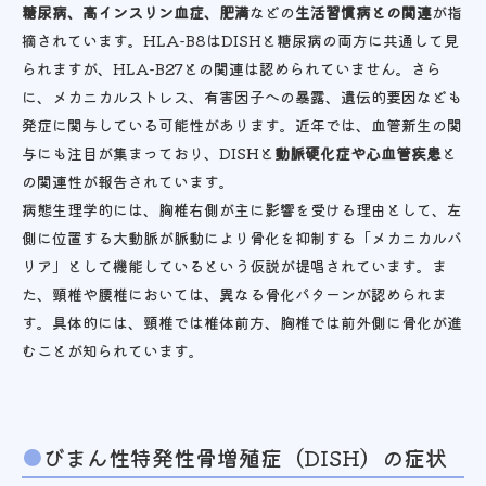
糖尿病、高インスリン血症、肥満
などの
生活習慣病との関連
が指
摘されています。HLA-B8はDISHと糖尿病の両方に共通して見
られますが、HLA-B27との関連は認められていません。さら
に、メカニカルストレス、有害因子への暴露、遺伝的要因なども
発症に関与している可能性があります。近年では、血管新生の関
与にも注目が集まっており、DISHと
動脈硬化症や心血管疾患
と
の関連性が報告されています。
病態生理学的には、胸椎右側が主に影響を受ける理由として、左
側に位置する大動脈が脈動により骨化を抑制する「メカニカルバ
リア」として機能しているという仮説が提唱されています。ま
た、頸椎や腰椎においては、異なる骨化パターンが認められま
す。具体的には、頸椎では椎体前方、胸椎では前外側に骨化が進
むことが知られています。
びまん性特発性骨増殖症（DISH）の症状