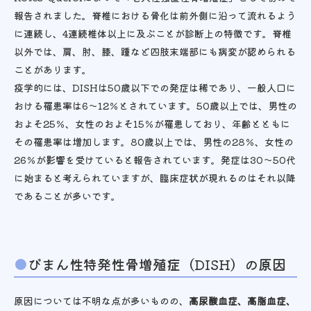
報告されました。脊椎における骨化は前外側に沿って流れるよう
に連続し、4連続椎体以上に及ぶことが診断上の特徴です。脊椎
以外では、肩、肘、膝、踵など四肢末端部にも病変が認められる
ことがあります。
疫学的には、DISHは50歳以下での発症は稀であり、一般人口に
おける罹患率は6〜12％とされています。50歳以上では、男性の
およそ25％、女性のおよそ15％が罹患しており、年齢とともに
その罹患率は増加します。80歳以上では、男性の28％、女性の
26％が影響を受けていると報告されています。発症は30〜50代
に始まると考えられていますが、臨床症状が現れるのはそれ以降
であることが多いです。
びまん性特発性骨増殖症（DISH）の原因
原因については不明な点が多いものの、
高尿酸血症、高脂血症、