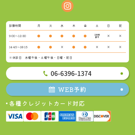
診療時間
月
火
水
木
金
土
日
祝
13:00
9:00～12:30
●
●
●
●
●
×
×
まで
14:45～18:15
●
●
×
●
●
×
×
×
※休診日 水曜午後・土曜午後・日曜・祝日
06-6396-1374
WEB予約
各種クレジットカード対応