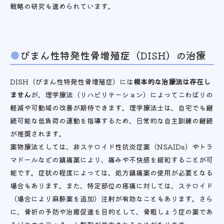
戦略の研究も進められています。
びまん性特発性骨増殖症（DISH）の治療
DISH（びまん性特発性骨増殖症）には
根本的な治療法は存在し
ません
が、理学療法（リハビリテーション）によってこわばりの
軽減や可動域の改善が期待できます。理学療法士は、自宅でも継
続可能な低負荷の運動を指導するため、日常的な自主訓練の継続
が推奨されます。
薬物療法としては、非ステロイド性抗炎症薬（NSAIDs）やトラ
マドールなどの鎮痛薬により、痛みや不快感を緩和することが可
能です。症状の程度によっては、処方鎮痛薬の使用が必要となる
場合もあります。また、特定部位の疼痛に対しては、ステロイド
（場合により麻酔薬を追加）注射が有効なこともあります。さら
に、骨折の予防や治癒促進を目的として、骨粗しょう症の薬であ