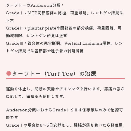
ターフトーのAnderson分類：
GradeⅠ：MTP関節底側の捻挫、荷重可能、レントゲン所見は
正常
GradeⅡ：plantar plateや関節包の部分損傷、荷重困難、可
動域制限、レントゲン所見は正常
GradeⅢ：複合体の完全断裂、Vertical Lachman陽性、レン
トゲン所見では基節部や種子骨の剥離骨折
ターフトー（Turf Toe）の治療
運動を休止し、局所の安静やアイシングを行います。疼痛の強さ
に応じて、鎮痛薬を使用します。
Anderson分類におけるGradeⅠとⅡは保存療法のみで治療可
能です
GradeⅠの場合は3～5日安静とし、腫脹が落ち着いたら軽度屈