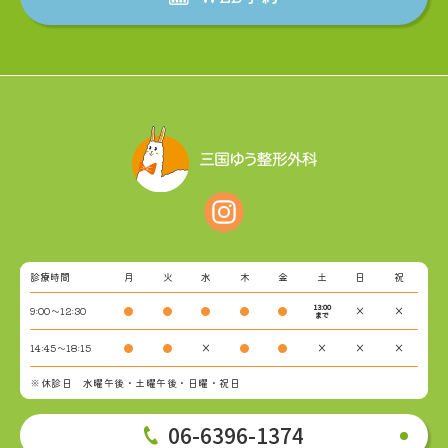
診療時間
月
火
水
木
金
土
日
祝
13:00
9:00～12:30
●
●
●
●
●
×
×
まで
14:45～18:15
●
●
×
●
●
×
×
×
※休診日 水曜午後・土曜午後・日曜・祝日
06-6396-1374