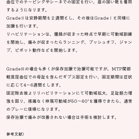
曲位でのテーピングやシーネでの固定を行い、底の固い靴を着用
するようになります。
GradeⅡは安静期間を２週間とし、その後はGradeⅠと同様に
加療を行います。
リハビリテーションは、腫脹が収まった時点で早期に可動域訓練
を開始し、痛みが収まったらランニング、プッシュオフ、ジャン
プ、ピボット動作などを開始します。
GradeⅢの場合も多くが保存加療で治療可能ですが、MTP関節
軽度屈曲位での母趾を含んだギプス固定を行い、固定期間は症状
に応じて4～6週間とします。
固定除去後よりリハビリテーションにて可動域拡大、足趾筋力増
強を図り、疼痛なく伸展可動域が50～60°を獲得できたら、通常
のプレーに復帰になります。
保存治療で痛みが改善されない場合は手術を検討します。
参考文献）