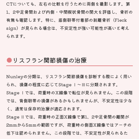
CTについても、左右の比較を行うために両側を撮影します。第
1、2中足骨間および内側・中間楔状骨間の開大を評価し、骨折の
有無も確認します。特に、底側靭帯付着部の剥離骨折（Fleck
sign）が見られる場合は、不安定性が強い可能性が高いと考え
られます。
リスフラン関節損傷の治療
Nunleyの分類は、リスフラン関節損傷を診断する際によく用い
られ、損傷の程度に応じてStage Ⅰ〜Ⅲに分類されます。
Stage Ⅰでは、荷重時のX線像で転位が見られません。この段階
では、背側靭帯の損傷があるかもしれませんが、不安定性は少な
く、通常は保存的治療が適応されます。
Stage Ⅱでは、荷重時の正面X線像で第1、2中足骨間の離開が
2mmから5mmの範囲ですが、荷重時の側面X線像ではアーチの
低下は認められません。この段階では、不安定性が見られるた