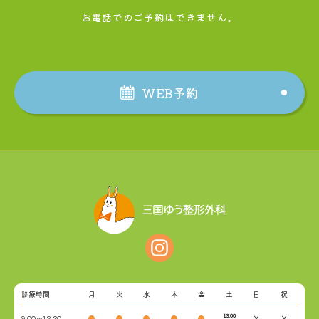
お電話でのご予約はできません。
WEB予約
診療時間
月
火
水
木
金
土
日
祝
13:00
9:00～12:30
●
●
●
●
●
×
×