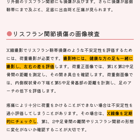
り外側のリスフラン関節にも損傷が及びます。さらに損傷が底側
靱帯にまで及ぶと、足底に出血斑と圧痛が見られます。
リスフラン関節損傷の画像検査
X線撮影でリスフラン靱帯損傷のような不安定性を評価するため
には、荷重撮影が必要です。
撮影時には、健康な方の足も一緒に
撮影し、左右の差を評価
します。荷重正面像では、第1と第2中足
骨間の距離を測定し、その開き具合を確認します。荷重側面像で
は、内側楔状骨の下端と第5中足骨基部の距離を計測し、足のア
ーチの低下を評価します。
疼痛により十分に荷重をかけることができない場合は不安定性を
過小評価してしまうことがあります。その場合は、
X線像を定期
的にチェックし
、第1、2中足骨間の離開やリスフラン関節の形態
に変化がないか確認することが大切です。