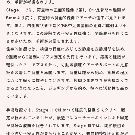
め、手術が考慮されます。
Stage Ⅲでは、荷重時の正面X線像で第1、2中足骨間の離開が
5mmより広く、荷重時の側面X線像でアーチの低下が見られま
す。また、内側楔状骨下端と第5中足骨基部の距離が健側より小
さくなります。この段階での不安定性は強く、関節脱臼を伴うこ
とが多いため、手術が必要とされます。
保存的治療では、損傷の程度に応じて安静度と安静期間を決め、
2週間から6週間のギプス固定と免荷を行います。疼痛と腫脹が
軽快したら、ギプスを外し、可動域訓練とアーチサポートの足底
板を装着して荷重を再開します。荷重は踵から始め、疼痛の程度
に応じて徐々に増やしていきます。片脚つま先立ちが疼痛なくで
きるようになったら、ジョギングから始め、徐々に活動性を高め
ていきます。
手術治療では、Stage Ⅱではかつて経皮的整復とスクリュー固
定が行われていましたが、最近ではスーチャーボタンによる固定
が良好な成績を報告されています。Stage Ⅲでは、関節脱臼を
伴う強い不安定性が見られることが多く、観血的整復固定術が必