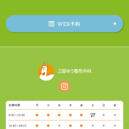
WEB予約
診療時間
月
火
水
木
金
土
日
祝
13:00
9:00～12:30
●
●
●
●
●
×
×
まで
14:45～18:15
●
●
×
●
●
×
×
×