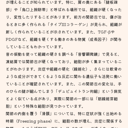
が増えることが知られています。特に、肩の奥にある「腱板疎
部」や「烏口上腕靭帯」と呼ばれる場所では、組織が硬くなった
り、変性したりすることがあります。前方の関節包では、傷が治
るときに多く作られる「タイプIIIコラーゲン」が見られ、組織が
新しく作られていることが示されています。また、TGF-βや
PDGFなど、組織を硬くする働きのある物質（成長因子）が関与
していることもわかっています。
音の振動を使って組織の硬さを調べる「音響顕微鏡」で見ると、
凍結肩では関節包が硬くなっており、細胞が多く集まっているこ
とがわかります。炎症や組織の硬化（線維化）、さらには軟骨の
ような成分ができてくるような反応に関わる遺伝子も活発に働い
ていることが確認されています。また、この関節包の変化は、手
のひらの腱が縮んでしまう「デュピュイトラン拘縮」という病気
とよく似ている点があり、実際に関節の一部には「筋線維芽細
胞」という特殊な細胞が見つかっています。
関節の内側を覆う「滑膜」については、特に症状が強く出始める
時期（Freezing phase）に、細胞の数が増え、炎症に関係する