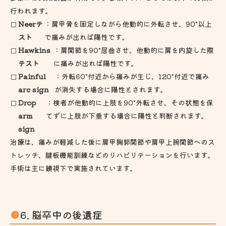
行われます。
Neerテ
：肩甲骨を固定しながら他動的に外転させ、90°以上
スト
で痛みが出れば陽性です。
Hawkins
：肩関節を90°屈曲させ、他動的に肩を内旋した際
テスト
に痛みが出れば陽性です。
Painful
：外転60°付近から痛みが生じ、120°付近で痛み
arc sign
が消失する場合に陽性とされます。
Drop
：検者が他動的に上肢を90°外転させ、その状態を保
arm
てずに上肢が下垂する場合に陽性と判断されます。
sign
治療は、痛みが軽減した後に肩甲胸郭関節や肩甲上腕関節へのス
トレッチ、腱板機能訓練などのリハビリテーションを行います。
手術は主に鏡視下で実施されています。
6. 脳卒中の後遺症