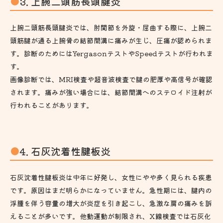
3. 上腕二頭筋長頭腱炎
上腕二頭筋長頭腱炎では、肘関節を外旋・屈曲する際に、上腕二
頭筋腱が通る上腕骨の結節間溝に痛みが生じ、圧痛が認められま
す。診断のためにはYergasonテストやSpeedテストが行われま
す。
画像診断では、MRI検査や超音波検査で腱の肥厚や高信号が確認
されます。痛みが強い場合には、結節間溝へのステロイド注射が
行われることがあります。
4. 石灰沈着性腱板炎
石灰沈着性腱板炎は中年に好発し、女性にやや多く見られる疾患
です。原因はまだ明らかになっていません。急性期には、腱内の
浮腫を伴う容量の増大が炎症を引き起こし、急激な肩の痛みを訴
えることが多いです。他動運動が制限され、X線検査では石灰化