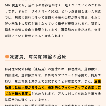
MRI検査でも、脇の下の関節包が厚く、短くなっているのがわか
ります。さらに「ダイナミックMRI」という造影剤を使った検査
では、病気の進行に伴って関節の滑膜の炎症が落ち着き、それに
伴い画像上の反応が弱くなっていく様子が観察されます。関節に
増えた血管の映像も確認されており、肩関節の血流が増え、炎症
が続いている状態であると考えられます。
凍結肩、肩関節拘縮の治療
特発性肩関節拘縮（凍結肩）の治療には、物理療法、運動療法、
内服療法、注射療法など、多角的なアプローチが必要で、病期や
症状、生活背景を踏まえて選択することが重要です。また、
治療
効果には個人差があるため、長期的なフォローアップと必要に応
じた治療の見直し
が求められます。万人に対して有効な治療方法
は医学的に確立していません。
腱板断裂や上腕二頭筋長頭腱炎など、基礎疾患がある場合は、ま