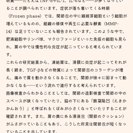
物質――たとえばTNF-αやIL-1、IL-6など――が多くなってい
ることが調べられています。症状が落ち着いてくる時期
（Frozen phase）では、関節包の中に線維芽細胞という細胞が
増えているものの、組織の修復や再生に必要な酵素（MMP-
14）は足りていないことも報告されています。このような中で、
肥満細胞やリンパ球、マクロファージといった免疫の細胞も見ら
れ、肩の中では慢性的な炎症が起こっていると考えられていま
す。
これらの研究結果から、凍結肩は、滑膜に炎症が起こってそれが
長く続き、TGF-βなどの物質によって関節包のコラーゲンが増
え、痛みで肩を動かさなくなることで、関節が徐々に固まって動
かなくなる――という流れで進行すると考えられています。
画像検査からわかることとしては、関節の造影検査で関節の中の
スペースが狭くなっていたり、脇の下にある「腋窩陥凹（えきか
かんおう）」と呼ばれるくぼみが小さくなっていたりすることが
確認されます。また、肩の奥にある滑液包（関節のクッション）
がふさがっていることもあり、こうした所見は関節包が短くなっ
ていることを示しています。