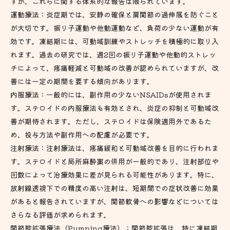
すが、これらに関する体系的な報告は限られています。
運動療法：炎症期では、安静の確保と肩関節の過伸展を防ぐこと
が大切です。振り子運動や他動運動など、負荷の少ない運動が有
効です。凍結期には、可動域訓練やストレッチを積極的に取り入
れます。過去の研究では、週2回の振り子運動や他動的ストレッ
チによって、疼痛軽減と可動域の改善が認められていますが、改
善には一定の期間を要する傾向があります。
内服療法：一般的には、副作用の少ないNSAIDsが使用されま
す。ステロイドの内服療法も有効とされ、炎症の抑制と可動域改
善が期待されます。ただし、ステロイドは保険適用外であるた
め、投与方法や副作用への配慮が必要です。
注射療法：注射療法は、疼痛緩和と可動域改善を目的に行われま
す。ステロイドと局所麻酔薬の併用が一般的であり、注射部位や
回数によって治療効果に差が見られる可能性があります。特に、
放射線透視下での精度の高い注射は、短期間での症状改善に効果
があると報告されていますが、関節軟骨への影響などについては
さらなる評価が求められます。
関節腔拡張療法（Pumping療法）：関節腔拡張は、特に凍結期