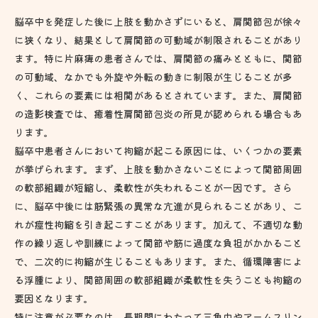
脳卒中を発症した後に上肢を動かさずにいると、肩関節包が徐々
に狭くなり、結果として肩関節の可動域が制限されることがあり
ます。特に片麻痺の患者さんでは、肩関節の痛みとともに、関節
の可動域、なかでも外旋や外転の動きに制限が生じることが多
く、これらの要素には相関があるとされています。また、肩関節
の造影検査では、癒着性肩関節包炎の所見が認められる場合もあ
ります。
脳卒中患者さんにおいて拘縮が起こる原因には、いくつかの要素
が挙げられます。まず、上肢を動かさないことによって関節周囲
の軟部組織が短縮し、柔軟性が失われることが一因です。さら
に、脳卒中後には筋緊張の異常な亢進が見られることがあり、こ
れが痙性拘縮を引き起こすことがあります。加えて、不適切な動
作の繰り返しや訓練によって関節や筋に過度な負担がかかること
で、二次的に拘縮が生じることもあります。また、循環障害によ
る浮腫により、関節周囲の軟部組織が柔軟性を失うことも拘縮の
要因となります。
特に注意が必要なのは、長期間にわたって三角巾やアームスリン