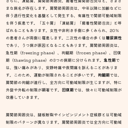
さらに、凍結肩、肩関節周囲炎、癒着性肩関節包炎など、さまざ
まな病名が存在します。肩関節周囲炎は、中年以降に加齢などに
伴う退行性変化を基盤として発生する、有痛性で関節可動域制限
を伴う疾患です。「五十肩」「凍結肩」「癒着性関節包炎」と呼
ばれることもあります。女性や非利き手側に多くみられ、20％
の患者さんが両側に罹患します。二次性の場合の多くは
糖尿病性
であり、うつ病が原因となることもあります。肩関節周囲炎は、
急性期（freezing phase）、拘縮期（frozen phase）、回復
期（thawing phase）の3つの病期に分けられます。
急性期
で
は、強い痛みがあり、安静時痛や夜間痛を訴えることがありま
す。このため、運動が制限されることが多いです。
拘縮期
では、
肩関節の拘縮が進行し、全方向に可動域制限が生じますが、特に
外旋や外転の制限が顕著です。
回復期
では、徐々に可動域制限が
改善していきます。
肩関節周囲炎は、腱板断裂やインピンジメント症候群とは可動域
制限のパターンが異なります。肩関節周囲炎では全方向に可動域