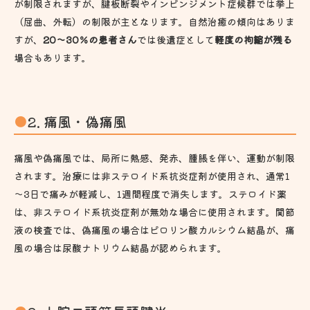
が制限されますが、腱板断裂やインピンジメント症候群では挙上
（屈曲、外転）の制限が主となります。自然治癒の傾向はありま
すが、
20～30％の患者さん
では後遺症として
軽度の拘縮が残る
場合もあります。
2. 痛風・偽痛風
痛風や偽痛風では、局所に熱感、発赤、腫脹を伴い、運動が制限
されます。治療には非ステロイド系抗炎症剤が使用され、通常1
～3日で痛みが軽減し、1週間程度で消失します。ステロイド薬
は、非ステロイド系抗炎症剤が無効な場合に使用されます。関節
液の検査では、偽痛風の場合はピロリン酸カルシウム結晶が、痛
風の場合は尿酸ナトリウム結晶が認められます。