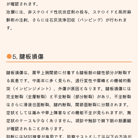
が確認されます。
治療には、非ステロイド性抗炎症剤の投与、ステロイドと局所麻
酔剤の注射、さらには石灰洗浄回収（パンピング）が行われま
す。
5. 腱板損傷
腱板損傷は、肩甲上腕関節に付着する腱板筋の腱性部分が断裂す
る疾患です。中高年に多く見られ、退行変性や肩峰との機械的衝
突（インピンジメント）、外傷が原因となります。腱板損傷には
完全断裂（全層断裂）と不全断裂（部分断裂）があり、不全断裂
はさらに滑液包面断裂、腱内断裂、関節面断裂に分類されます。
症状としては痛みや挙上障害などの機能不全が見られますが、無
症状のケースも少なくありません。視診や触診で棘下筋の筋萎縮
が確認されることがあります。
診断にはMRI検査が有用です。診察テストとしては以下の方法が