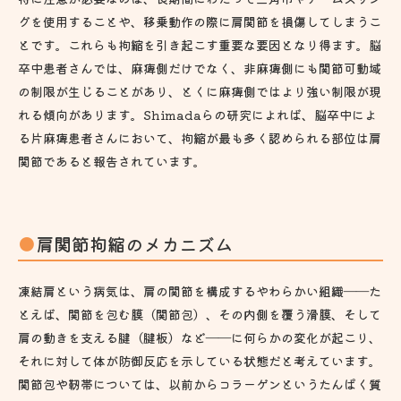
グを使用することや、移乗動作の際に肩関節を損傷してしまうこ
とです。これらも拘縮を引き起こす重要な要因となり得ます。脳
卒中患者さんでは、麻痺側だけでなく、非麻痺側にも関節可動域
の制限が生じることがあり、とくに麻痺側ではより強い制限が現
れる傾向があります。Shimadaらの研究によれば、脳卒中によ
る片麻痺患者さんにおいて、拘縮が最も多く認められる部位は肩
関節であると報告されています。
肩関節拘縮のメカニズム
凍結肩という病気は、肩の関節を構成するやわらかい組織――た
とえば、関節を包む膜（関節包）、その内側を覆う滑膜、そして
肩の動きを支える腱（腱板）など――に何らかの変化が起こり、
それに対して体が防御反応を示している状態だと考えています。
関節包や靭帯については、以前からコラーゲンというたんぱく質