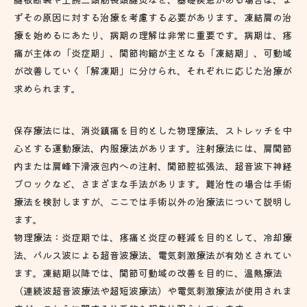
ずその原因に対する治療を考慮する必要があります。凍結肩の治
療を始めるにあたり、病期の理解は非常に重要です。病期は、疼
痛が主体の「炎症期」、関節拘縮が主となる「凍結期」、可動域
が改善していく「解凍期」に分けられ、それぞれに応じた治療が
求められます。
保存療法には、消炎鎮痛を目的とした物理療法、ストレッチを中
心とする運動療法、内服療法があります。注射療法には、肩関節
内または肩峰下滑液包内への注射、関節腔拡張法、超音波下神経
ブロックなど、さまざまな手法があります。難治性の場合は手術
療法を検討しますが、ここでは手術以外の治療法について説明し
ます。
物理療法：炎症期では、疼痛と炎症の軽減を目的として、冷却療
法、パルス波による超音波療法、電気刺激療法が有効とされてい
ます。凍結期以降では、関節可動域の改善を目的に、温熱療法
（連続波超音波療法や超短波療法）や電気刺激療法が使用されま