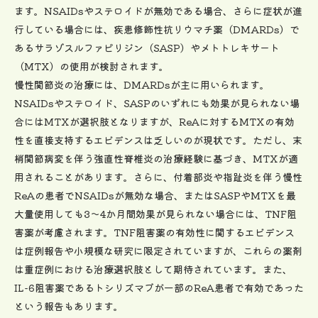
ます。NSAIDsやステロイドが無効である場合、さらに症状が進
行している場合には、疾患修飾性抗リウマチ薬（DMARDs）で
あるサラゾスルファピリジン（SASP）やメトトレキサート
（MTX）の使用が検討されます。
慢性関節炎の治療には、DMARDsが主に用いられます。
NSAIDsやステロイド、SASPのいずれにも効果が見られない場
合にはMTXが選択肢となりますが、ReAに対するMTXの有効
性を直接支持するエビデンスは乏しいのが現状です。ただし、末
梢関節病変を伴う強直性脊椎炎の治療経験に基づき、MTXが適
用されることがあります。さらに、付着部炎や指趾炎を伴う慢性
ReAの患者でNSAIDsが無効な場合、またはSASPやMTXを最
大量使用しても3～4か月間効果が見られない場合には、TNF阻
害薬が考慮されます。TNF阻害薬の有効性に関するエビデンス
は症例報告や小規模な研究に限定されていますが、これらの薬剤
は重症例における治療選択肢として期待されています。また、
IL-6阻害薬であるトシリズマブが一部のReA患者で有効であった
という報告もあります。