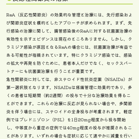
ReA（反応性関節炎）の効果的な管理と治療には、先行感染およ
び関節炎症状を標的としたアプローチが求められます。まず、先
行感染の治療に関して、腸管感染後のReAに対する抗菌薬治療の
有効性を示すエビデンスは現在のところありません。しかし、ク
ラミジア感染が原因となるReAの場合には、抗菌薬治療が有益で
ある可能性が指摘されています。特にクラミジア感染では、感染
の拡大や再発を防ぐために、患者本人だけでなく、セックスパー
トナーにも抗菌薬治療を行うことが重要です。
急性関節炎に対しては、非ステロイド性抗炎症薬（NSAIDs）が
第一選択肢となります。NSAIDsは疼痛管理に効果的であり、多
くの患者は短期間（約2週間）の投与で十分な治療効果を得るこ
とができます。これらの治療に反応が見られない場合や、多関節
炎を伴う場合には、ステロイドの全身投与が考慮されます。軽症
例ではプレドニゾロン（PSL）を1日20mg程度から投与開始
し、中等度から重症の症例では40mg程度の投与が推奨されるこ
とがあります。いずれの場合も症状に応じて速やかに減量を行い