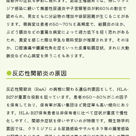
関節外の症状も多彩に現れます。泌尿生殖器系では、特にクラミ
ジア感染に続いて無菌性尿道炎や子宮頸管炎が約60％の割合で
認められ、男女ともに分泌物の増加や排尿困難が生じることがあ
ります。眼病変は患者の50～70％と高頻度で、結膜炎のほか、
ぶどう膜炎などの重篤な病変によって視力低下を招く恐れがある
ため、異変を感じた際は早急な眼科受診が推奨されます。そのほ
か、口腔潰瘍や膿漏性角化症といった皮膚粘膜症状、まれに大動
脈炎などの心病変を伴うこともあります。
反応性関節炎の原因
反応性関節炎（ReA）の病態に関わる遺伝的要因として、HLA-
B27が重要な役割を担っています。患者の50〜80％がこの因子
を保有しており、保有率が高い集団ほど発症率も高い傾向にあり
ます。HLA-B27保有患者は非保有者に比べて症状が重度で慢性
化しやすく、関節外症状を伴いやすいのが特徴です。微生物学的
要因では、クラミジアによる尿路感染やサルモネラ等の腸管感染