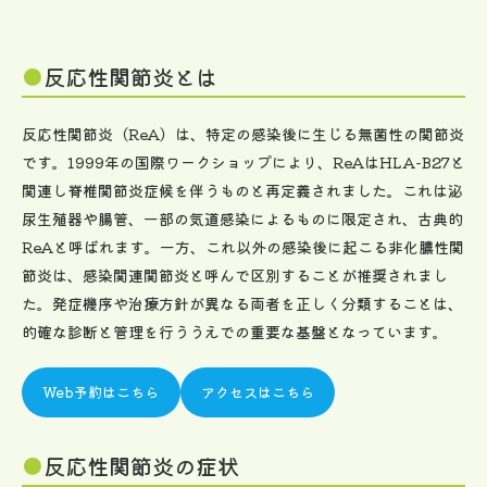
反応性関節炎とは
反応性関節炎（ReA）は、特定の感染後に生じる無菌性の関節炎
です。1999年の国際ワークショップにより、ReAはHLA-B27と
関連し脊椎関節炎症候を伴うものと再定義されました。これは泌
尿生殖器や腸管、一部の気道感染によるものに限定され、古典的
ReAと呼ばれます。一方、これ以外の感染後に起こる非化膿性関
節炎は、感染関連関節炎と呼んで区別することが推奨されまし
た。発症機序や治療方針が異なる両者を正しく分類することは、
的確な診断と管理を行ううえでの重要な基盤となっています。
Web予約はこちら
アクセスはこちら
反応性関節炎の症状