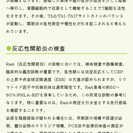
が契機となります。感染した単球や菌の成分が血流を介して関節
へ移行し、滑膜細胞内で抗原として機能することでT細胞を活性
化させます。その後、Th2/Th1-Th17サイトカインのバランス
が変動し、関節炎の急性発症や慢性化が引き起こされると考えら
れています。
反応性関節炎の検査
ReA（反応性関節炎）の診断においては、検体検査や画像検査、
臨床的な鑑別診断が重要です。急性期には炎症反応としてCRP
の上昇や赤血球沈降速度（ESR）の亢進が認められますが、リウ
マトイド因子や抗核抗体は通常陰性です。ReA患者の約50～
80％がHLA-B27を保有しているため、この所見は診断の参考に
なります。特に重要なのは、ReAの発症を引き金とする先行感染
を確認することです。
泌尿生殖器感染が疑われる場合には、早朝尿の培養や尿道分泌
物、膣分泌物のクラミジア培養、PCR法や血清抗体価の測定が