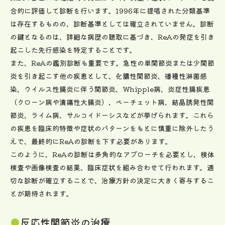
合的に評価して診断を行います。1996年に提唱された分類基準
は存在するものの、診断基準としては確立されていません。診断
の鍵となるのは、詳細な病歴の聴取に基づき、ReAの発症を引き
起こした先行感染を特定することです。
また、ReAの鑑別診断も重要です。急性の単関節炎または少関節
炎を引き起こす他の疾患として、化膿性関節炎、播種性淋菌感
染、ウイルス性腸炎に伴う関節炎、Whipple病、炎症性腸疾患
（クローン病や潰瘍性大腸炎）、ベーチェット病、結晶誘発性関
節炎、ライム病、サルコイドーシスなどが挙げられます。これら
の疾患を臨床的特徴や症状のパターンをもとに慎重に除外したう
えで、最終的にReAの診断を下す必要があります。
このように、ReAの診断は多角的なアプローチを必要とし、検体
検査や画像検査の結果、臨床症状を組み合わせて行われます。適
切な診断が確立することで、治療方針の決定に大きく寄与するこ
とが期待されます。
反応性関節炎の治療