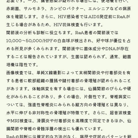
必要です。一方、腸管感染が疑われる場合には、便培養を行い、
赤痢菌、サルモネラ、カンピロバクター、エルシニアなどの病原
体を確認します。さらに、HIV感染者ではAIDS発症前にReAが
生じる場合があるため、HIV抗体検査も行います。
関節液の分析も診断に役立ちます。ReA患者の関節液では
10,000～50,000/HPFの白血球が検出され、好中球が優位を占
める所見が多くみられます。関節液中に菌体成分やDNAが存在
することは報告されていますが、生菌は認められず、通常、細菌
培養は陰性です。
画像検査では、単純X線撮影によって末梢関節炎や付着部炎を有
する患者に軟部組織の腫脹や腱付着部の骨増殖が認められること
があります。体軸病変を有する場合には、仙腸関節のびらんや硬
化がみられることがあり、多くの場合、片側性です。脊椎病変に
ついては、強直性脊椎炎にみられる縦方向の骨増殖とは異なり、
水平に伸びる非対称性の骨増殖が特徴です。さらに、超音波検査
やMRI検査は、滑膜炎や付着部炎を高精度で同定できるほか、仙
腸関節や脊椎の骨髄浮腫の検出にも優れています。
ReAの診断には確定的な方法がなく、病歴や症状のパターンを総