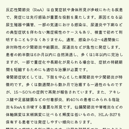
反応性関節炎（ReA）は自覚症状や身体所見が多岐にわたる疾患
で、発症には先行感染が重要な役割を果たします。原因となる泌
尿生殖器や腸管、一部の気道における感染は、尿道炎や下痢など
の典型症状を伴わない無症候性のケースもあり、検査で初めて判
明することも少なくありません。通常、感染から2～4週間後に
非対称性の少関節炎や結膜炎、尿道炎などが急性に発症します。
患者の約半数は6か月以内に自然消退し、多くは1年以内に完治し
ますが、一部で重症化や長期化が見られる場合は、症状の持続期
間を短縮するためにも適切な治療が必要です。
骨関節症状としては、下肢を中心とした単関節炎や少関節炎が特
徴的です。多くは数週間から数か月で治癒する一過性のものです
が、15～50％の症例で再発が報告されています。また、アキレ
ス腱や足底腱膜などの付着部炎、約40％の患者にみられる指趾
炎もReAを示唆する重要な所見です。仙腸関節炎や脊椎炎などの
体軸病変は末梢病変に比べると頻度は低いものの、HLA-B27を
保有する患者では発症しやすい傾向にあります。