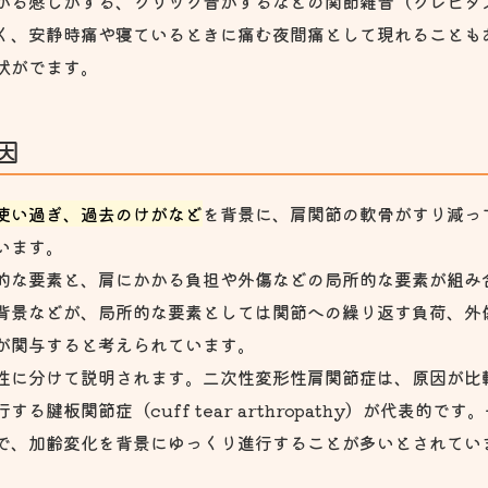
かる感じがする、クリック音がするなどの関節雑音（クレピタ
く、安静時痛や寝ているときに痛む夜間痛として現れることも
状がでます。
因
使い過ぎ、過去のけがなど
を背景に、肩関節の軟骨がすり減っ
います。
的な要素と、肩にかかる負担や外傷などの局所的な要素が組み
背景などが、局所的な要素としては関節への繰り返す負荷、外
が関与すると考えられています。
性に分けて説明されます。二次性変形性肩関節症は、原因が比
る腱板関節症（cuff tear arthropathy）が代表的
で、加齢変化を背景にゆっくり進行することが多いとされてい