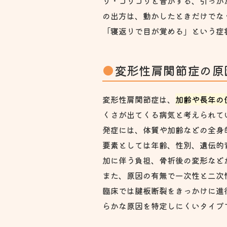
リ・コリコリと音がする、引っか
の出方は、動かしたときだけでな
「寝返りで目が覚める」という症
変形性肩関節症の原
変形性肩関節症は、
加齢や長年の
くさが出てくる病気と考えられて
発症には、体質や加齢などの全身
要素としては年齢、性別、遺伝的
加に伴う負担、骨折後の変形など
また、原因の有無で一次性と二次
臨床では腱板断裂をきっかけに進行す
らかな原因を特定しにくいタイプ