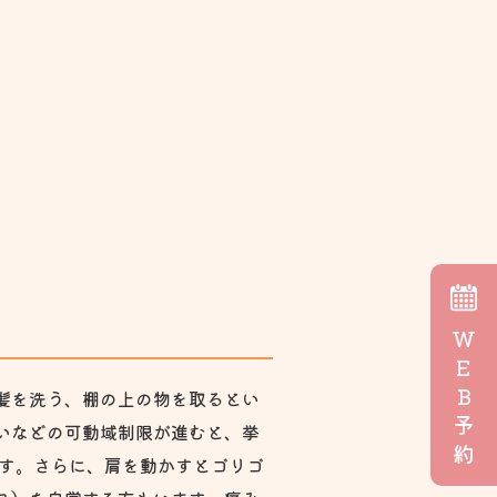
W
E
B
髪を洗う、棚の上の物を取るとい
予
いなどの可動域制限が進むと、挙
約
ます。さらに、肩を動かすとゴリゴ