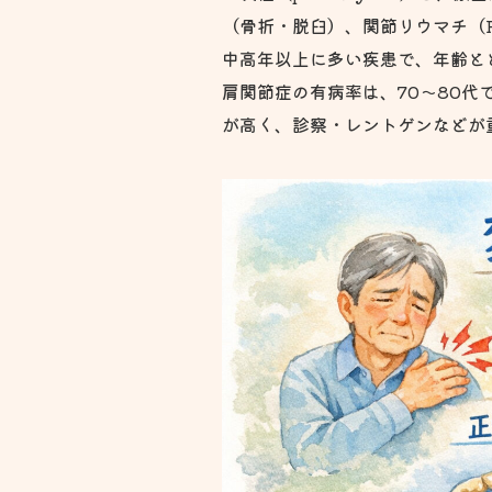
（骨折・脱臼）、関節リウマチ（
中高年以上に多い疾患で、年齢と
肩関節症の有病率は、70〜80
が高く、診察・レントゲンなどが