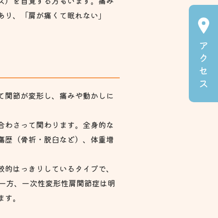
ス）を自覚する方もいます。痛み
あり、「肩が痛くて眠れない」
ア
ク
セ
ス
て関節が変形し、痛みや動かしに
合わさって関わります。全身的な
傷歴（骨折・脱臼など）、体重増
較的はっきりしているタイプで、
です。一方、一次性変形性肩関節症は明
ます。