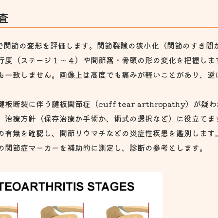
査
で関節の変形を評価します。関節裂隙の狭小化（関節のすき間
行度（ステージ１～４）や関節窩・骨頭の形の変化を把握しま
も一致しません。画像上は高度でも痛みが軽いことがあり、逆
裂に伴う腱板関節症（cuff tear arthropathy）が
、治療方針（保存治療か手術か、術式の選択など）に役立てま
の有無を確認し、関節リウマチなどの炎症性疾患を鑑別します
の関節症マーカーを補助的に測定し、診断の参考とします。