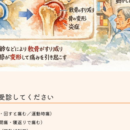
受診してください
・回すと痛む／運動時痛）
間痛・寝返りで痛む）