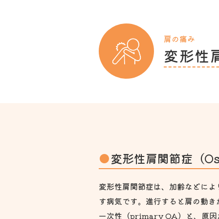
肩の痛み
変形性
変形性肩関節症（Osteo
変形性肩関節症は、加齢などによ
す病気です。進行すると肩の動き
一次性（primary OA）と、