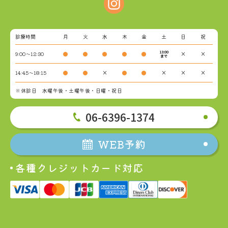
診療時間
月
火
水
木
金
土
日
祝
13:00
9:00～12:30
●
●
●
●
●
×
×
まで
14:45～18:15
●
●
×
●
●
×
×
×
※休診日 水曜午後・土曜午後・日曜・祝日
06-6396-1374
WEB予約
各種クレジットカード対応