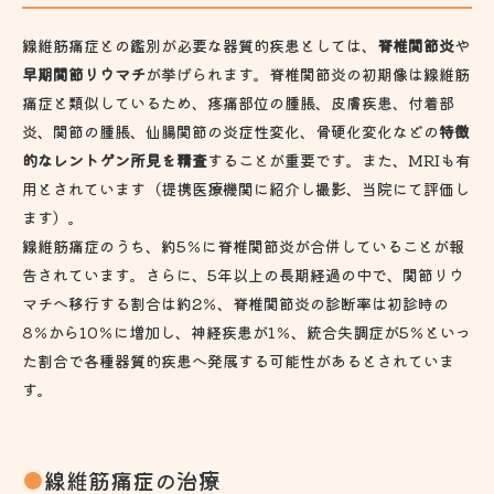
線維筋痛症との鑑別が必要な器質的疾患としては、
脊椎関節炎
や
早期関節リウマチ
が挙げられます。脊椎関節炎の初期像は線維筋
痛症と類似しているため、疼痛部位の腫脹、皮膚疾患、付着部
炎、関節の腫脹、仙腸関節の炎症性変化、骨硬化変化などの
特徴
的なレントゲン所見を精査
することが重要です。また、MRIも有
用とされています（提携医療機関に紹介し撮影、当院にて評価し
ます）。
線維筋痛症のうち、約5％に脊椎関節炎が合併していることが報
告されています。さらに、5年以上の長期経過の中で、関節リウ
マチへ移行する割合は約2％、脊椎関節炎の診断率は初診時の
8％から10％に増加し、神経疾患が1％、統合失調症が5％といっ
た割合で各種器質的疾患へ発展する可能性があるとされていま
す。
線維筋痛症の治療