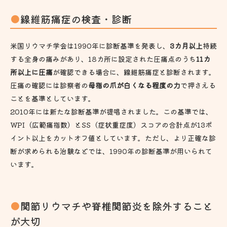
線維筋痛症の検査・診断
米国リウマチ学会は1990年に診断基準を発表し、
3カ月以上
持続
する全身の痛みがあり、18カ所に設定された圧痛点のうち
11カ
所以上に圧痛
が確認できる場合に、線維筋痛症と診断されます。
圧痛の確認には診察者の
母指の爪が白くなる程度の力
で押さえる
ことを基準としています。
2010年には新たな診断基準が提唱されました。この基準では、
WPI（広範痛指数）とSS（症状重症度）スコアの合計点が13ポ
イント以上をカットオフ値としています。ただし、より正確な診
断が求められる治験などでは、1990年の診断基準が用いられて
います。
関節リウマチや脊椎関節炎を除外すること
が大切