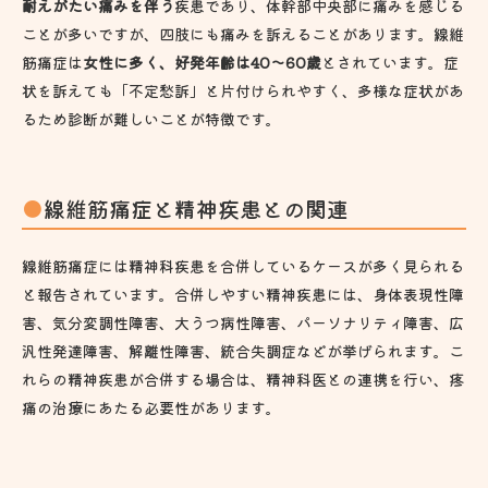
耐えがたい痛みを伴う
疾患であり、体幹部中央部に痛みを感じる
ことが多いですが、四肢にも痛みを訴えることがあります。線維
筋痛症は
女性に多く、好発年齢は40～60歳
とされています。症
状を訴えても「不定愁訴」と片付けられやすく、多様な症状があ
るため診断が難しいことが特徴です。
線維筋痛症と精神疾患との関連
線維筋痛症には精神科疾患を合併しているケースが多く見られる
と報告されています。合併しやすい精神疾患には、身体表現性障
害、気分変調性障害、大うつ病性障害、パーソナリティ障害、広
汎性発達障害、解離性障害、統合失調症などが挙げられます。こ
れらの精神疾患が合併する場合は、精神科医との連携を行い、疼
痛の治療にあたる必要性があります。