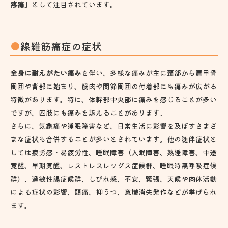
疼痛
」として注目されています。
線維筋痛症の症状
全身に耐えがたい痛み
を伴い、多様な痛みが主に頚部から肩甲骨
周囲や背部に始まり、筋肉や関節周囲の付着部にも痛みが広がる
特徴があります。特に、体幹部中央部に痛みを感じることが多い
ですが、四肢にも痛みを訴えることがあります。
さらに、気象痛や睡眠障害など、日常生活に影響を及ぼすさまざ
まな症状も合併することが多いとされています。他の随伴症状と
しては疲労感・易疲労性、睡眠障害（入眠障害、熟睡障害、中途
覚醒、早期覚醒、レストレスレッグス症候群、睡眠時無呼吸症候
群）、過敏性腸症候群、しびれ感、不安、緊張、天候や肉体活動
による症状の影響、頭痛、抑うつ、意識消失発作などが挙げられ
ます。