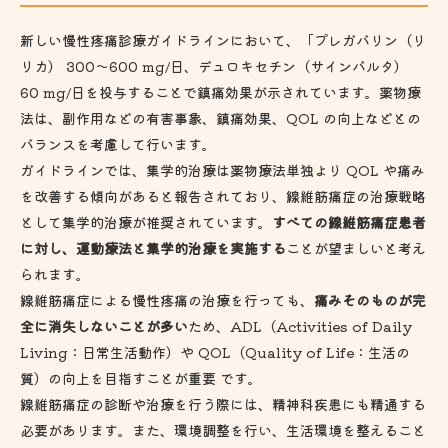
新しい慢性疼痛診療ガイドラインにおいて、「プレガバリン（リ
リカ） 300～600 mg/日、デュロキセチン（サインバルタ）
60 mg/日を投与することで鎮痛効果が示されています。薬物療
法は、副作用などの有害事象、鎮痛効果、QOL の向上などとの
バランスを考慮して行います。
ガイドラインでは、集学的治療は薬物療法単独より QOL や痛み
を改善する傾向があると報告されており、線維筋痛症の治療戦略
として集学的治療が推奨されています。
すべての線維筋痛症患者
に対し、運動療法と集学的治療を実施する
ことが望ましいと考え
られます。
線維筋痛症による慢性疼痛の治療を行っても、
痛みそのものが完
全に消失しないことが多い
ため、ADL（Activities of Daily
Living：日常生活動作）や QOL（Quality of Life：生活の
質）の向上を目指すことが重要 です。
線維筋痛症の診断や治療を行う際には、精神科疾患にも精通する
必要があります。また、環境調整を行い、生活環境を整えること