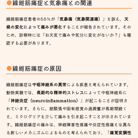
線維筋痛症と気象痛との関連
線維筋痛症患者の58％が「
気象痛（気象関連痛）
」を訴え、
天
候の変化によって痛みが悪化
することが報告されています。その
ため、診察時には「お天気で痛みや気分に変化がないか？」も確
認する必要があります。
線維筋痛症の原因
線維筋痛症は
中枢神経系の異常
による疾患と考えられています。
動物実験では、
長期的な精神的ストレス
によって中枢神経系に
「
神経炎症（neuroinflammation）
」が起こることが証明さ
れています。さらに、筋緊張や固有感覚の過興奮が長期間続く
と、ミクログリアを介して痛みを引き起こすことが示されていま
す。線維筋痛症の痛みは、神経障害性疼痛や炎症性疼痛とは異な
る新しいメカニズムによるものと考えられており、「
痛覚変調性