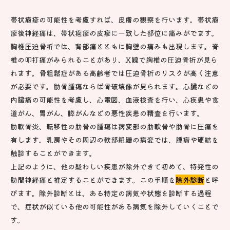
帯状疱疹の可能性を考慮すれば、皮膚の観察を行います。帯状疱
疹後神経痛は、帯状疱疹の皮疹に一致した部位に痛みがでます。
胸椎圧迫骨折では、背部痛とともに胸壁の痛みも出現します。脊
椎の叩打痛がみられることがあり、X線で胸椎の圧迫骨折が見ら
れます。骨粗鬆症がある高齢者では圧迫骨折のリスクが高く注意
が必要です。肋骨腫瘍ならば骨破壊像が見られます。心臓などの
内臓痛の可能性を考慮し、心電図、血液検査を行い、心疾患や食
道がん、胃がん、膵がんなどの悪性疾患の精査を行います。
肋軟骨炎、転移性の肋骨の腫瘍は病変部の肋軟骨や肋骨に圧痛を
有します。乳房やその周辺の軟部組織の病変では、腫瘤や硬結を
触診することができます。
上記のように、他の疑わしい疾患が除外できて初めて、特発性の
肋間神経痛と推定することができます。この手順を
除外診断
と呼
びます。除外診断とは、ある特定の病気や状態を診断する過程
で、症状が似ている他の可能性がある病気を除外していくことで
す。