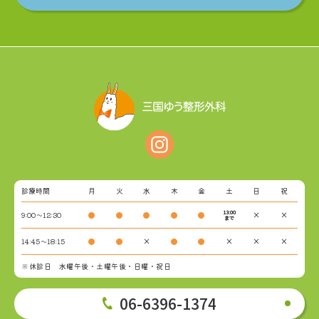
診療時間
月
火
水
木
金
土
日
祝
13:00
9:00～12:30
●
●
●
●
●
×
×
まで
14:45～18:15
●
●
×
●
●
×
×
×
※休診日 水曜午後・土曜午後・日曜・祝日
06-6396-1374