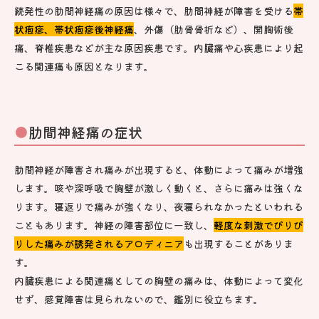
続発性の肋間神経痛の原因は様々で、肋間神経が障害を受ける
帯
状疱疹、帯状疱疹後神経痛
、外傷（肋骨骨折など）、開胸術後
痛、脊椎疾患などが主な原因疾患です。内臓痛や心疾患により起
こる関連痛も原因となります。
肋間神経痛の症状
肋間神経が障害され痛みが出現すると、体動によって痛みが増強
します。咳や深呼吸で胸壁が激しく動くと、さらに痛みは強くな
ります。寝返りで痛みが強くなり、夜寝られなかったといわれる
こともあります。神経の障害部位に一致し、
軽度な刺激でびりび
りした痛みが誘発されるアロディニア
も出現することがありま
す。
内臓疾患による関連痛としての胸壁の痛みは、体動によって変化
せず、感覚障害は見られないので、鑑別に役立ちます。