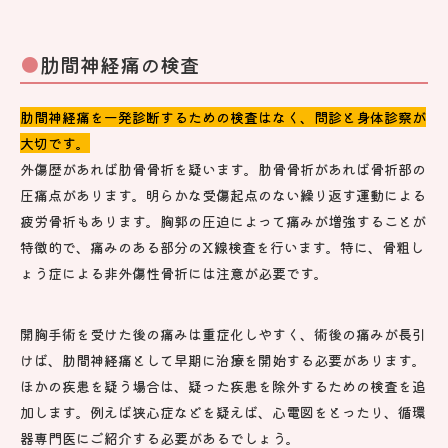
肋間神経痛の検査
肋間神経痛を一発診断するための検査はなく、問診と身体診察が
大切です。
外傷歴があれば肋骨骨折を疑います。肋骨骨折があれば骨折部の
圧痛点があります。明らかな受傷起点のない繰り返す運動による
疲労骨折もあります。胸郭の圧迫によって痛みが増強することが
特徴的で、痛みのある部分のX線検査を行います。特に、骨粗し
ょう症による非外傷性骨折には注意が必要です。
開胸手術を受けた後の痛みは重症化しやすく、術後の痛みが長引
けば、肋間神経痛として早期に治療を開始する必要があります。
ほかの疾患を疑う場合は、疑った疾患を除外するための検査を追
加します。例えば狭心症などを疑えば、心電図をとったり、循環
器専門医にご紹介する必要があるでしょう。