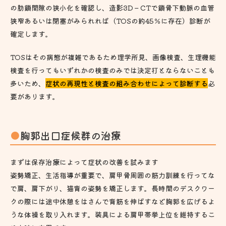
の肋鎖間隙の狭小化を確認し、造影3D－CTで鎖骨下動脈の血管
狭窄あるいは閉塞がみられれば（TOSの約45％に存在）診断が
確定します。
TOSはその病態が複雑であるため理学所見、画像検査、生理機能
検査を行ってもいずれかの検査のみでは決定打とならないことも
多いため、
症状の再現性と検査の組み合わせによって診断する
必
要があります。
胸郭出口症候群の治療
まずは保存治療によって症状の改善を試みます
姿勢矯正、生活指導が重要で、肩甲骨周囲の筋力訓練を行ってな
で肩、肩下がり、猫背の姿勢を矯正します。長時間のデスクワー
クの際には途中休憩をはさんで背筋を伸ばすなど胸郭を広げるよ
うな体操を取り入れます。装具による肩甲帯挙上位を維持するこ