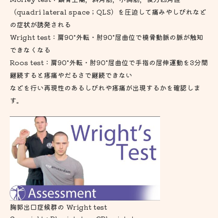
（quadri lateral space；QLS）を圧迫して痛みやしびれなど
の症状が誘発される
Wright test：肩90°外転・肘90°屈曲位で橈骨動脈の脈が触知
できなくなる
Roos test：肩90°外転・肘90°屈曲位で手指の屈伸運動を3分間
継続すると疼痛やだるさで継続できない
などを行い再現性のあるしびれや疼痛が出現するかを確認しま
す。
胸郭出口症候群の Wright test