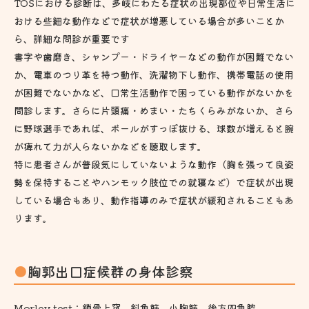
TOSにおける診断は、多岐にわたる症状の出現部位や日常生活に
おける些細な動作などで症状が増悪している場合が多いことか
ら、詳細な問診が重要です
書字や歯磨き、シャンプー・ドライヤーなどの動作が困難でない
か、電車のつり革を持つ動作、洗濯物下し動作、携帯電話の使用
が困難でないかなど、口常生活動作で困っている動作がないかを
問診します。さらに片頭痛・めまい・たちくらみがないか、さら
に野球選手であれば、ボールがすっぽ抜ける、球数が増えると腕
が痺れて力が人らないかなどを聴取します。
特に患者さんが普段気にしていないような動作（胸を張って良姿
勢を保持することやハンモック肢位での就寝など）で症状が出現
している場合もあり、動作指導のみで症状が緩和されることもあ
ります。
胸郭出口症候群の身体診察
Morley test：鎖骨上窩，斜角筋，小胸筋，後方四角腔