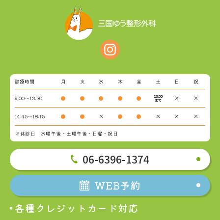
診療時間
月
火
水
木
金
土
日
祝
13:00
9:00～12:30
●
●
●
●
●
×
×
まで
14:45～18:15
●
●
×
●
●
×
×
×
※休診日 水曜午後・土曜午後・日曜・祝日
06-6396-1374
WEB予約
各種クレジットカード対応