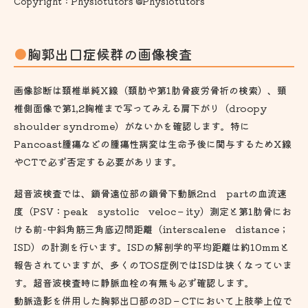
Copyright：Physiotutors @Physiotutors
胸郭出口症候群の画像検査
画像診断は頚椎単純X線（頚肋や第1肋骨疲労骨折の検索）、頸
椎側面像で第1,2胸椎まで写ってみえる肩下がり（droopy
shoulder syndrome）がないかを確認します。特に
Pancoast腫瘍などの腫瘍性病変は生命予後に関与するためX線
やCTで必ず否定する必要があります。
超音波検査では、鎖骨遠位部の鎖骨下動脈2nd partの血流速
度（PSV：peak systolic veloc－ity）測定と第1肋骨にお
ける前-中斜角筋三角底辺問距離（interscalene distance；
ISD）の計測を行います。ISDの解剖学的平均距離は約10mmと
報告されていますが、多くのTOS症例ではISDは狭くなっていま
す。超音波検査時に静脈血栓の有無も必ず確認します。
動脈造影を併用した胸郭出口部の3D－CTにおいて上肢挙上位で