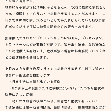
とも時に有用です。
精神的な不安が症状増悪因子となるため、TOSの複雑な病態をし
っかり理解してもらうことで症状が改善することがあります。こ
れまで精神的な病、気のせいとしてかたずけられていた症状に病
名がつくだけで症状の改善を認めたとの報告もあります。
薬物療法ではロキソプロフェンなどのNSAIDs、プレガバリン、
トラマドールなどの薬物が有効です。頚椎牽引療法、温熱療法な
どの物理療法も有効です。症状が強い場合は斜角筋間ブロックな
どの伝達麻酔を併用します。
上記のような保存治療を行っても症状が改善せず、以下を満たす
場合に手術療法を検討します
・日常生活に支障が出ている症例
・3か月以上の投薬または理学療法介人を行ったのちも症状の
改善に乏しい症例
・明らかな血管の狭窄があり、血管性の症状を有している
手術療法には第一肋骨切除術、頚肋切除術、小胸筋切離術などが