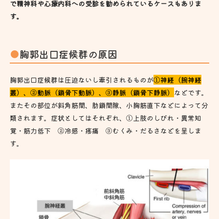
で精神科や心療内科への受診を勧められているケースもありま
す。
胸郭出口症候群の原因
胸郭出口症候群は圧迫ないし牽引されるものが
①神経（腕神経
叢）、②動脈（鎖骨下動脈）、③静脈（鎖骨下静脈）
などです。
またその部位が斜角筋間、肋鎖間隙、小胸筋直下などによって分
類されます。症状としてはそれぞれ、①上肢のしびれ・異常知
覚・筋力低下 ②冷感・疼痛 ③むくみ・だるさなどを呈しま
す。