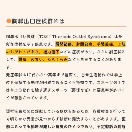
胸郭出口症候群とは
胸郭出口症候群（TOS：Thoracic Outlet Syndrome）は多
彩な症状を示す疾患です。
肩関節痛、肘関節痛、手関節痛、上肢
のしびれ・だるさ、握力低下
などの症状があり、さらに副症状と
して、
頭痛、めまい、たちくらみ
なども自覚することがありま
す。
発症年齢も10代から中高年まで幅広く、日常生活動作では挙上
位を保持する動作が困難であることも特徴です。スポーツ選手で
は挙上位動作を繰り返すスポーツ（野球など）に罹患率が多いこ
とが報告されています。
頚椎疾患などに類似している症状もあるため、各種検査を行って
も明らかな異常が見つからず診断に難渋することがあります。
医
師にとっても診断が難しい病気のひとつであり、不定愁訴の判断