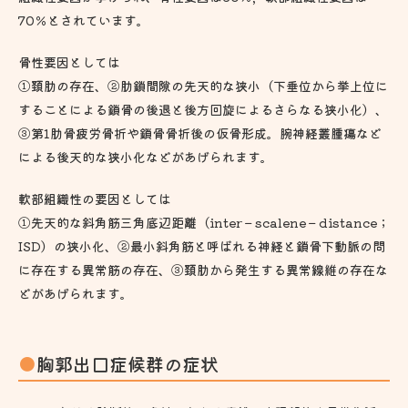
70％とされています。
骨性要因としては
①頚肋の存在、②肋鎖間隙の先天的な狭小（下垂位から挙上位に
することによる鎖骨の後退と後方回旋によるさらなる狭小化）、
③第1肋骨疲労骨折や鎖骨骨折後の仮骨形成。腕神経叢腫瘍など
による後天的な狭小化などがあげられます。
軟部組織性の要因としては
①先天的な斜角筋三角底辺距離（inter－scalene－distance；
ISD）の狭小化、②最小斜角筋と呼ばれる神経と鎖骨下動脈の問
に存在する異常筋の存在、③頚肋から発生する異常線維の存在な
どがあげられます。
胸郭出口症候群の症状