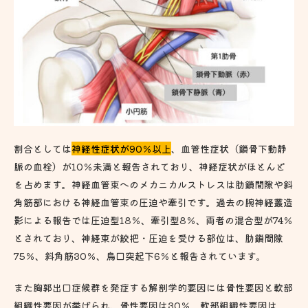
割合としては
神経性症状が90％以上
、血管性症状（鎖骨下動静
脈の血栓）が10％未満と報告されており、神経症状がほとんど
を占めます。神経血管束へのメカニカルストレスは肋鎖間隙や斜
角筋部における神経血管束の圧迫や牽引です。過去の腕神経叢造
影による報告では圧迫型18％、牽引型8％、両者の混合型が74％
とされており、神経束が絞把・圧迫を受ける部位は、肋鎖間隙
75％、斜角筋30％、烏口突起下6％と報告されています。
また胸郭出口症候群を発症する解剖学的要因には骨性要因と軟部
組織性要因が挙げられ、骨性要因は30％，軟部組織性要因は