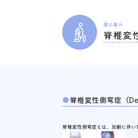
腰の痛み
脊椎変
脊椎変性側弯症（Degen
脊椎変性側弯症とは、加齢に伴い