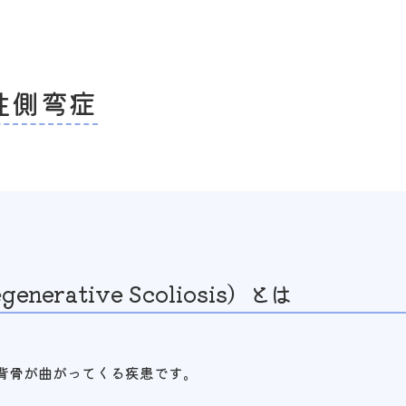
性側弯症
erative Scoliosis）とは
背骨が曲がってくる疾患です。