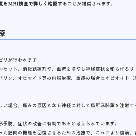
度をMRI検査で詳しく確認する
ことが推奨されます。
療
ビリが行われます
ルセット、消炎鎮痛剤や、血流を増やし神経症状を和らげるリ
バリン、オピオイド等の内服治療、重症の場合はオピオイド（
しい場合、痛みの原因となる神経に対して局所麻酔薬を注射す
。
形予防、症状の改善に有効であると考えられています。
った筋肉の機能を回復させるための治療で、これにより腹筋、