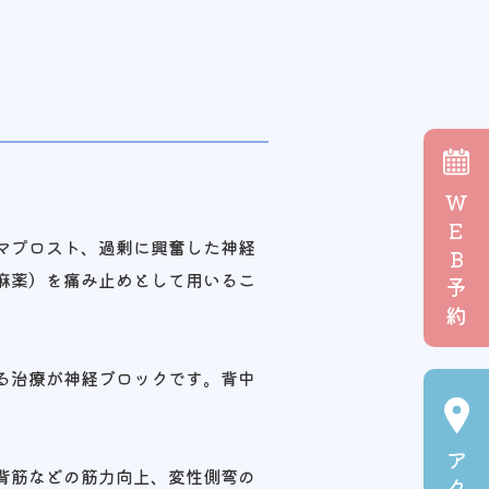
W
E
マプロスト、過剰に興奮した神経
B
麻薬）を痛み止めとして用いるこ
予
約
る治療が神経ブロックです。背中
ア
背筋などの筋力向上、変性側弯の
ク