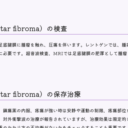
ar fibroma）の検査
足底腱膜に腫瘤を触れ、圧痛を伴います。レントゲンでは、腫
に必要です。超音波検査、MRIでは足底腱膜の肥厚として腫
ar fibroma）の保存治療
。鎮痛薬の内服、疼痛が強い時は安静や運動の制限、疼痛部位
、対外衝撃波の治療が報告されていますが、治療効果は限定的
重のかかり方の不均衡がないかをチェックすることも重要です