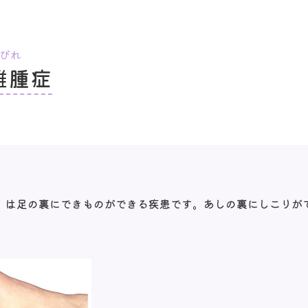
びれ
維腫症
broma）は足の裏にできものができる疾患です。あしの裏にしこ
。