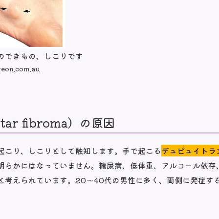
のできもの、しこりです
geon.com.au
ar fibroma）の原因
起こり、しこりとして触知します。手で起こる
デュピュイトラ
明らかにはなっていません。糖尿病、低体重、アルコール依存
と考えられています。20～40代の男性に多く、両側に発症す