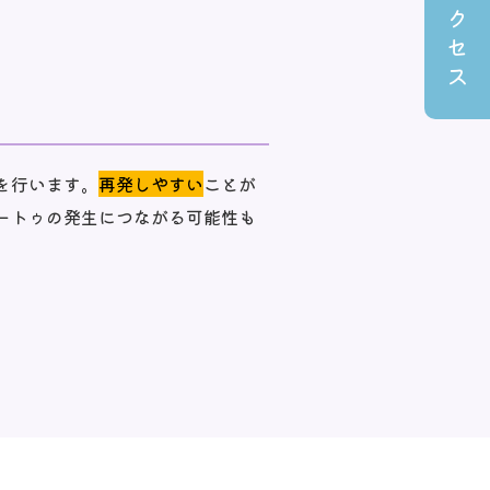
ク
セ
ス
を行います。
再発しやすい
ことが
ートゥの発生につながる可能性も