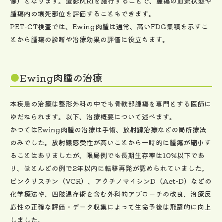
像）となります。造影MRIを施行することで、腫瘍の血流状態や
腫瘍内の壊死部位を評価することもできます。
PET-CT検査では、Ewing肉腫は通常、高いFDG集積を示すこ
とから腫瘍の診断や治療効果の評価に役立ちます。
Ewing肉腫の治療
本疾患の治療は整形外科の中でも骨軟部腫瘍を専門とする医師に
ゆだねられます。以下、治療概要について述べます。
かつてはEwing肉腫の治療は手術、放射線治療などの局所療法
のみでした。放射線感受性が高いことから一時的に腫瘍が縮小す
ることはありましたが、限局例でも長期生存率は10%以下であ
り、ほとんどの例で2年以内に転移再発が認められていました。
ビンクリスチン（VCR）、アクチノマイシンD（Act-D）などの
化学療法や、四肢温存術を含む外科的アプローチの改良、治療反
応性の正確な評価・データ収集によって生命予後は飛躍的に向上
しました。