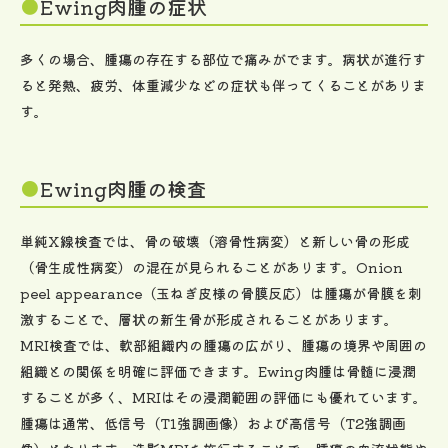
Ewing肉腫の症状
多くの場合、腫瘍の存在する部位で痛みがでます。病状が進行す
ると発熱、疲労、体重減少などの症状も伴ってくることがありま
す。
Ewing肉腫の検査
単純X線検査では、骨の破壊（溶骨性病変）と新しい骨の形成
（骨生成性病変）の混在が見られることがあります。Onion
peel appearance（玉ねぎ皮様の骨膜反応）は腫瘍が骨膜を刺
激することで、層状の新生骨が形成されることがあります。
MRI検査では、軟部組織内の腫瘍の広がり、腫瘍の境界や周囲の
組織との関係を明確に評価できます。Ewing肉腫は骨髄に浸潤
することが多く、MRIはその浸潤範囲の評価にも優れています。
腫瘍は通常、低信号（T1強調画像）および高信号（T2強調画