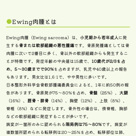
Ewing肉腫とは
Ewing肉腫（Ewing sarcoma）は、
小児期から若年成人
に発
生する
骨または軟部組織の悪性腫瘍
です。骨原発腫瘍としては骨
肉腫に次いで2番目に多く、骨以外の軟部組織からも発生するこ
とが特徴です。発症年齢の中央値は15歳で、
10歳代が2/3を占
め、5～30歳までで90%
を占めますが、乳児や40歳以上の報告
もあります。男女比は1.6:1で、やや男性に多いです。
日本整形外科学会骨軟部腫瘍委員会によると、1年に約50例の報
告があります。骨原発が75～80%を占め、
骨盤
（25%）、
大腿
（16%）、
脛骨・腓骨
（14%）、胸壁（12%）、上肢（8%）、
脊椎（8%）などに発症します。骨外性の場合は、傍脊椎、胸部
などの軟部組織に発症することが多いです。
病変が一箇所のみに認められる
限局例は75～80%
です。病変が
複数箇所認められる転移例は20～25%を占め、転移部位は肺、