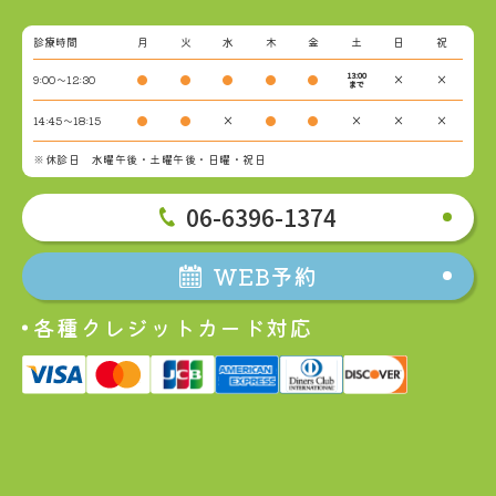
診療時間
月
火
水
木
金
土
日
祝
13:00
9:00～12:30
●
●
●
●
●
×
×
まで
14:45～18:15
●
●
×
●
●
×
×
×
※休診日 水曜午後・土曜午後・日曜・祝日
06-6396-1374
WEB予約
各種クレジットカード対応