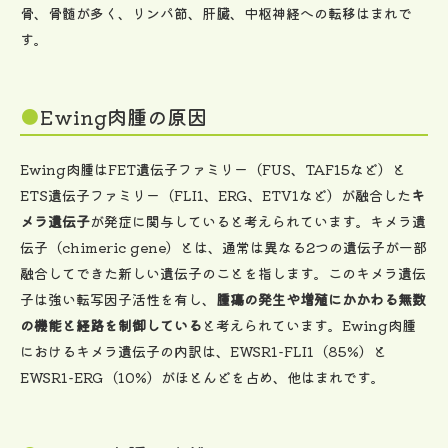
骨、骨髄が多く、リンパ節、肝臓、中枢神経への転移はまれで
す。
Ewing肉腫の原因
Ewing肉腫はFET遺伝子ファミリー（FUS、TAF15など）と
ETS遺伝子ファミリー（FLI1、ERG、ETV1など）が融合した
キ
メラ遺伝子
が発症に関与していると考えられています。キメラ遺
伝子（chimeric gene）とは、通常は異なる2つの遺伝子が一部
融合してできた新しい遺伝子のことを指します。このキメラ遺伝
子は強い転写因子活性を有し、
腫瘍の発生や増殖にかかわる無数
の機能と経路を制御している
と考えられています。Ewing肉腫
におけるキメラ遺伝子の内訳は、EWSR1-FLI1（85%）と
EWSR1-ERG（10%）がほとんどを占め、他はまれです。