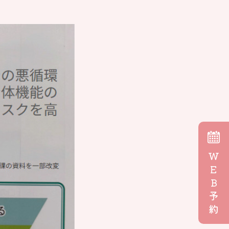
W
E
B
予
約