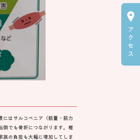
ア
ク
セ
ス
景にはサルコペニア（筋量・筋力
転倒でも骨折につながります。椎
家族の負担も大幅に増加してしま