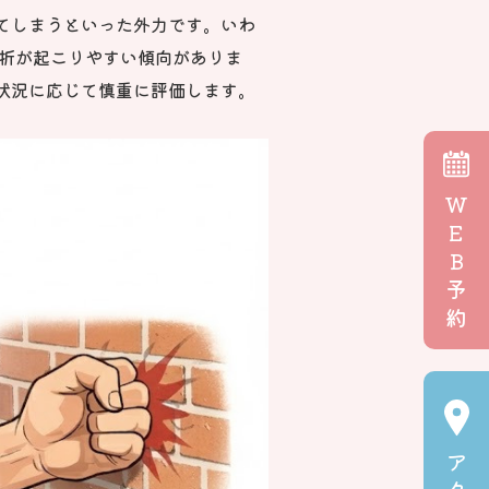
てしまうといった外力です。いわ
骨折が起こりやすい傾向がありま
状況に応じて慎重に評価します。
W
E
B
予
約
ア