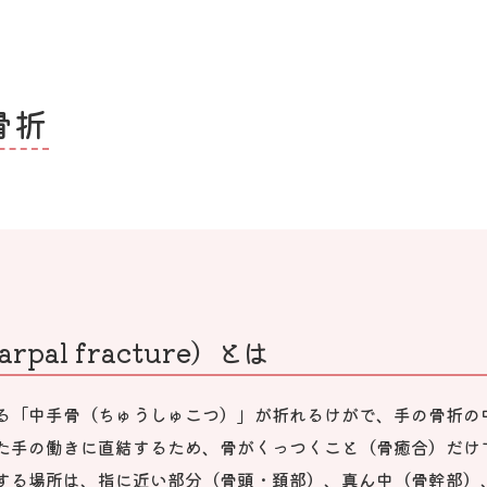
骨折
pal fracture）とは
る「中手骨（ちゅうしゅこつ）」が折れるけがで、手の骨折の
た手の働きに直結するため、骨がくっつくこと（骨癒合）だけ
する場所は、指に近い部分（骨頭・頚部）、真ん中（骨幹部）