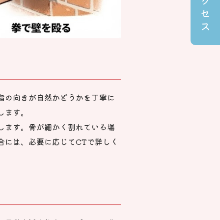
ク
セ
ス
指の向きが自然かどうかを丁寧に
します。
します。骨が細かく割れている場
合には、必要に応じてCTで詳しく