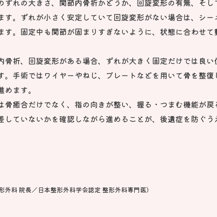
のずれの大きさ、関節内骨折かどうか、回旋変形の有無、そし
ます。ずれが小さく安定していて回旋変形がない場合は、シー
ます。固定中も関節が固まりすぎないように、状態に合わせて
内骨折、回旋変形がある場合、ずれが大きく固定だけでは良い
す。手術ではワイヤーやねじ、プレートなどを用いて骨を整復
進めます。
は骨癒合だけでなく、指の向きが整い、握る・つまむ機能が戻
差していないかを確認しながら進めることが、後遺症を防ぐう
整形外科 院長／日本整形外科学会認定 整形外科専門医）