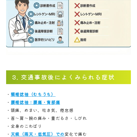
3. 交通事故後によくみられる症状
頸椎捻挫（むちうち）
腰椎捻挫：腰痛・背部痛
頭痛、めまい、吐き気、倦怠感
首〜肩〜腕の痛み・重だるさ・しびれ
全身のこわばり
天候（雨天・低気圧）での
変化で痛む