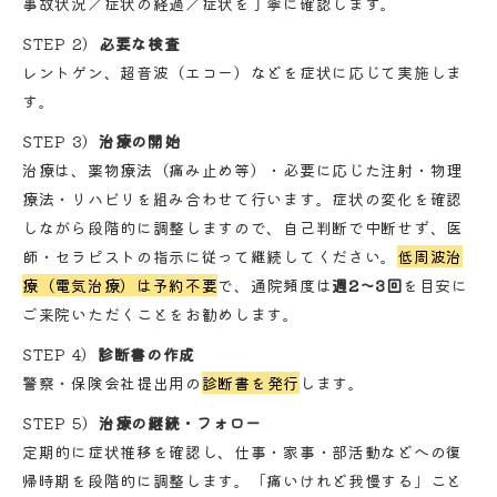
事故状況／症状の経過／症状を丁寧に確認します。
STEP 2）
必要な検査
レントゲン、超音波（エコー）などを症状に応じて実施しま
す。
STEP 3）
治療の開始
治療は、薬物療法（痛み止め等）・必要に応じた注射・物理
療法・リハビリを組み合わせて行います。症状の変化を確認
しながら段階的に調整しますので、自己判断で中断せず、医
師・セラピストの指示に従って継続してください。
低周波治
療（電気治療）は予約不要
で、通院頻度は
週2～3回
を目安に
ご来院いただくことをお勧めします。
STEP 4）
診断書の作成
警察・保険会社提出用の
診断書を発行
します。
STEP 5）
治療の継続・フォロー
定期的に症状推移を確認し、仕事・家事・部活動などへの復
帰時期を段階的に調整します。「痛いけれど我慢する」こと