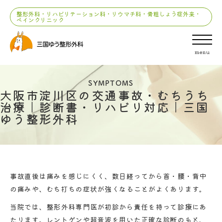
整形外科・リハビリテーション科・リウマチ科・骨粗しょう症外来・
ペインクリニック
menu
SYMPTOMS
大阪市淀川区の交通事故・むちうち
治療｜診断書・リハビリ対応｜三国
ゆう整形外科
事故直後は痛みを感じにくく、数日経ってから首・腰・背中
の痛みや、むち打ちの症状が強くなることがよくあります。
当院では、整形外科専門医が初診から責任を持って診療にあ
たります。レントゲンや超音波を用いた正確な診断のもと、