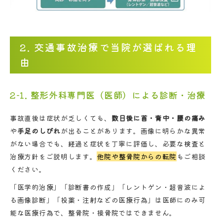
2. 交通事故治療で当院が選ばれる理
由
2-1. 整形外科専門医（医師）による診断・治療
事故直後は症状が乏しくても、
数日後に首・背中・腰の痛み
や
手足のしびれ
が出ることがあります。画像に明らかな異常
がない場合でも、経過と症状を丁寧に評価し、必要な検査と
治療方針をご説明します。
他院や整骨院からの転院
もご相談
ください。
「医学的治療」「診断書の作成」「レントゲン・超音波によ
る画像診断」「投薬・注射などの医療行為」は医師にのみ可
能な医療行為で、整骨院・接骨院ではできません。