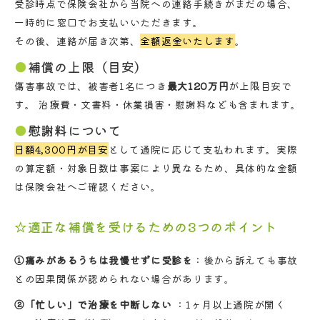
受診時点で保険会社から当院への連絡手続きがまだの場合、
一時的に窓口でお支払いいただきます。
その後、連絡が届き次第、
全額返金いたします
。
補償の上限（目安）
傷害事故では、被害者1名につき
最大120万円
が上限目安で
す。 治療費・文書料・休業損害・慰謝料なども含まれます。
慰謝料について
日額4,300円が目安
として通院に応じて支払われます。実際
の算定額・対象日数は事案により異なるため、具体的な金額
は保険会社へご確認ください。
☆適正な補償を受けるための3つのポイント
①痛みがあるうちは我慢せずに受診を
：後から訴えても事故
との因果関係が認められない場合があります。
②「忙しい」で治療を中断しない
：1ヶ月以上通院が開く