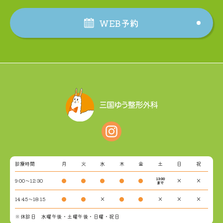
WEB予約
診療時間
月
火
水
木
金
土
日
祝
13:00
9:00～12:30
●
●
●
●
●
×
×
まで
14:45～18:15
●
●
×
●
●
×
×
×
※休診日 水曜午後・土曜午後・日曜・祝日