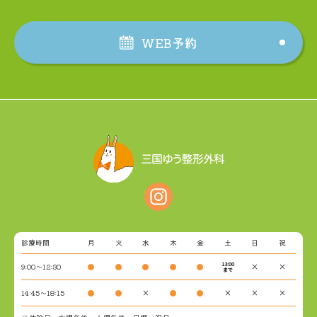
WEB予約
診療時間
月
火
水
木
金
土
日
祝
13:00
9:00～12:30
●
●
●
●
●
×
×
まで
14:45～18:15
●
●
×
●
●
×
×
×