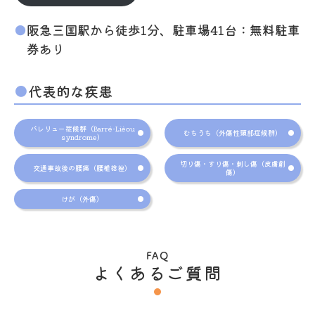
阪急三国駅から徒歩1分、駐車場41台：無料駐車
券あり
代表的な疾患
バレリュー症候群（Barré-Lièou
むちうち（外傷性頸部症候群）
syndrome）
切り傷・すり傷・刺し傷（皮膚創
交通事故後の腰痛（腰椎捻挫）
傷）
けが（外傷）
FAQ
よくあるご質問