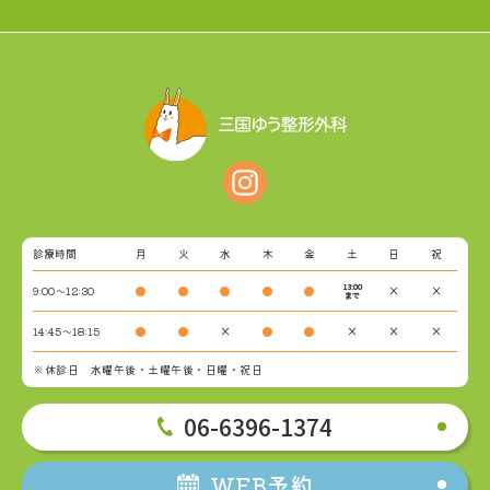
診療時間
月
火
水
木
金
土
日
祝
13:00
9:00～12:30
●
●
●
●
●
×
×
まで
14:45～18:15
●
●
×
●
●
×
×
×
※休診日 水曜午後・土曜午後・日曜・祝日
06-6396-1374
WEB予約