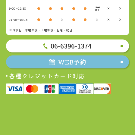
13:00
9:00～12:30
●
●
●
●
●
×
×
まで
14:45～18:15
●
●
×
●
●
×
×
×
※休診日 水曜午後・土曜午後・日曜・祝日
06-6396-1374
WEB予約
各種クレジットカード対応