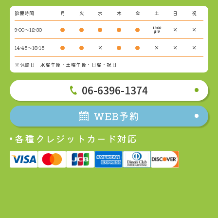
診療時間
月
火
水
木
金
土
日
祝
13:00
9:00～12:30
●
●
●
●
●
×
×
まで
14:45～18:15
●
●
×
●
●
×
×
×
※休診日 水曜午後・土曜午後・日曜・祝日
06-6396-1374
WEB予約
各種クレジットカード対応