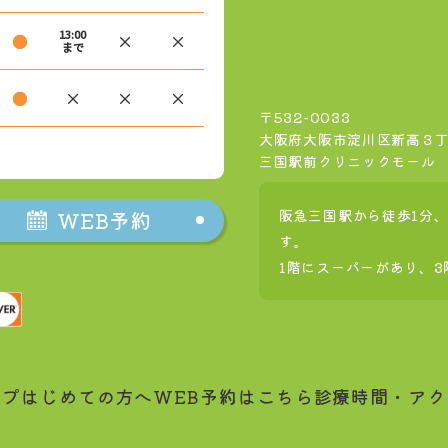
13:00
●
×
×
まで
●
×
×
×
〒532-0033
大阪府大阪市淀川区新高３丁目
三国駅前クリニックモール
WEB予約
阪急三国駅から徒歩1分、
す。
1階にスーパーがあり、
ップ
はじめての方へ
WEB予約はこちら
診療時間・アク