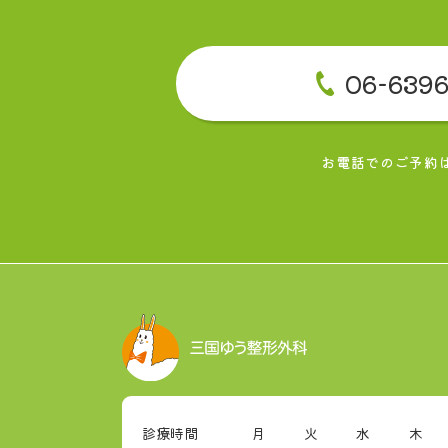
06-6396
お電話でのご予約
診療時間
月
火
水
木