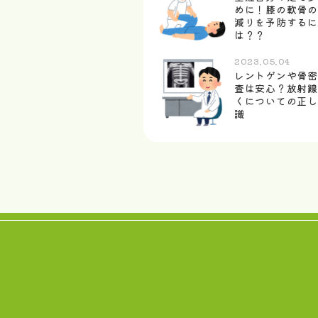
めに！膝の軟骨の
減りを予防するに
は？？
2023.05.04
レントゲンや骨密
査は安心？放射線
くについての正し
識