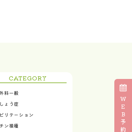
CATEGORY
外科一般
W
しょう症
E
B
ビリテーション
予
チン接種
約