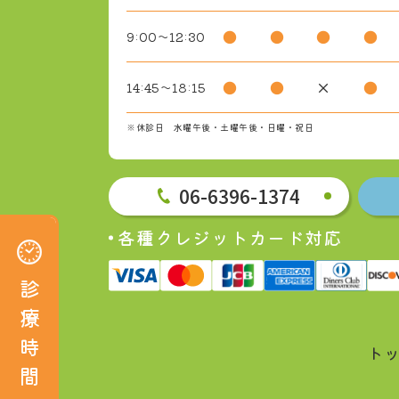
●
●
●
●
9:00～12:30
●
●
×
●
14:45～18:15
※休診日 水曜午後・土曜午後・日曜・祝日
06-6396-1374
各種クレジットカード対応
診療時間
月
火
水
木
金
土
日
祝
診
13:00
●
●
●
●
●
×
×
9:00～12:30
まで
療
●
●
×
●
●
×
×
×
14:45～18:15
時
ト
間
※休診日 水曜午後・土曜午後・日曜・祝日