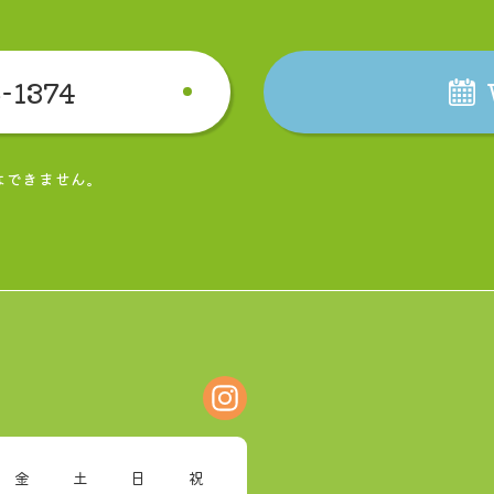
-1374
はできません。
金
土
日
祝