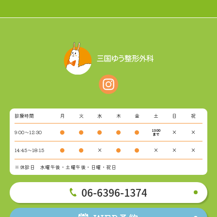
診療時間
月
火
水
木
金
土
日
祝
13:00
9:00～12:30
●
●
●
●
●
×
×
まで
14:45～18:15
●
●
×
●
●
×
×
×
※休診日 水曜午後・土曜午後・日曜・祝日
06-6396-1374