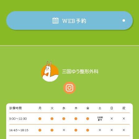
WEB予約
診療時間
月
火
水
木
金
土
日
祝
13:00
9:00～12:30
●
●
●
●
●
×
×
まで
14:45～18:15
●
●
×
●
●
×
×
×