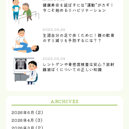
健康寿命を延ばすには“運動”がカギ！
今こそ始めるリハビリテーション
2023.05.28
生涯自分の足で歩くために！膝の軟骨
のすり減りを予防するには？？
2023.05.04
レントゲンや骨密度検査は安心？放射
線被ばくについての正しい知識
ARCHIVES
(2)
2026年6月
(3)
2026年4月
(2)
2026年3月