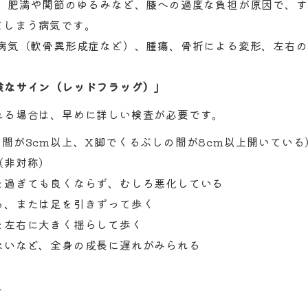
：
肥満や関節のゆるみなど、膝への過度な負担が原因で、す
てしまう病気です。
病気（軟骨異形成症など）、腫瘍、骨折による変形、左右の
険なサイン（レッドフラッグ）」
れる場合は、早めに詳しい検査が必要です。
間が3cm以上、X脚でくるぶしの間が8cm以上開いている
（非対称）
を過ぎても良くならず、むしろ悪化している
る、または足を引きずって歩く
を左右に大きく揺らして歩く
ないなど、全身の成長に遅れがみられる
れ