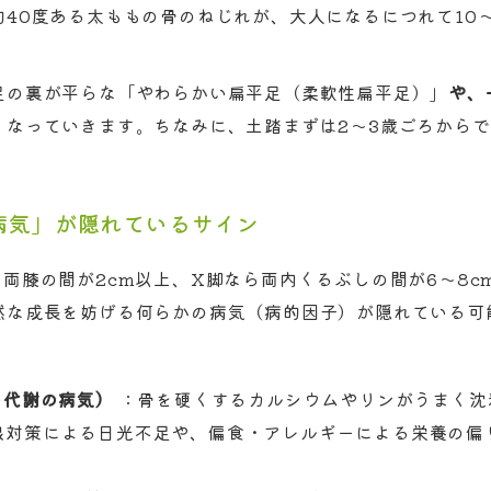
40度ある太ももの骨のねじれが、大人になるにつれて10
足の裏が平らな「やわらかい扁平足（柔軟性扁平足）」
や、
なっていきます。ちなみに、土踏まずは2〜3歳ごろからでき
「病気」が隠れているサイン
両膝の間が2cm以上、X脚なら両内くるぶしの間が6〜8c
然な成長を妨げる何らかの病気（病的因子）が隠れている可
の代謝の病気）
：骨を硬くするカルシウムやリンがうまく沈
線対策による日光不足や、偏食・アレルギーによる栄養の偏