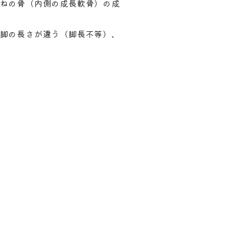
ねの骨（内側の成長軟骨）の成
脚の長さが違う（脚長不等）、
）