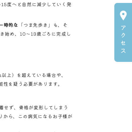
〜15度へと自然に減少していく発
一時的な
「つま先歩き」も、そ
ア
始め、10〜13歳ごろに完成し
ク
セ
ス
m以上）を超えている場合や、
能性を疑う必要があります。
着せず、骨格が変形してしまう
りから、この病気になるお子様が