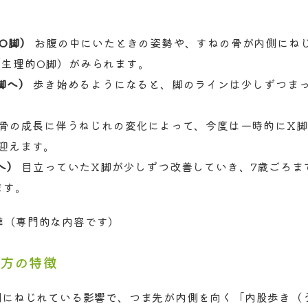
O脚）
お腹の中にいたときの姿勢や、すねの骨が内側にね
（生理的O脚）がみられます。
脚へ）
歩き始めるようになると、脚のラインは少しずつまっ
骨の成長に伴うねじれの変化によって、今度は一時的にX脚
迎えます。
へ）
目立っていたX脚が少しずつ改善していき、7歳ごろま
ます。
準（専門的な内容です）
き方の特徴
側にねじれている影響で、つま先が内側を向く「内股歩き（