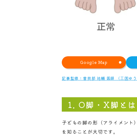
Google Map
記事監修：曽我部 祐輔 医師 （三国ゆ
1. O脚・X脚
子どもの脚の形（アライメント
を知ることが大切です。