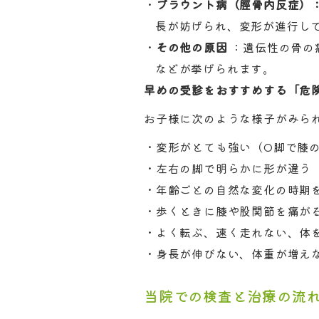
ブラウント病（脛骨内反症）
長が妨げられ、変形が進行し
その他の原因
：遺伝性の骨の
などが挙げられます。
早めの受診をおすすめする「危
お子様に次のような様子がみら
変形がとても強い（O脚で膝の
左右の脚で明らかに形が違う
年齢ごとの自然な変化の時期
歩くときに膝や股関節を痛が
よく転ぶ、速く走れない、体
身長が伸びない、体重が増え
当院での検査と治療の流