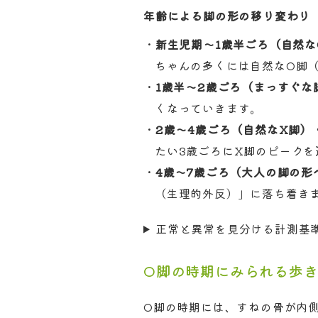
年齢による脚の形の移り変わり
新生児期～1歳半ごろ（自然な
ちゃんの多くには自然なO脚
1歳半～2歳ごろ（まっすぐな
くなっていきます。
2歳～4歳ごろ（自然なX脚）
たい3歳ごろにX脚のピークを
4歳～7歳ごろ（大人の脚の形
（生理的外反）」に落ち着き
正常と異常を見分ける計測基
O脚の時期にみられる歩
O脚の時期には、すねの骨が内