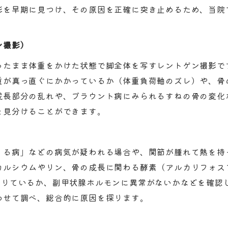
形を早期に見つけ、その原因を正確に突き止めるため、当院
ン撮影）
ったまま体重をかけた状態で脚全体を写すレントゲン撮影で
重が真っ直ぐにかかっているか（体重負荷軸のズレ）や、骨
成長部分の乱れや、ブラウント病にみられるすねの骨の変化
を見分けることができます。
くる病」などの病気が疑われる場合や、関節が腫れて熱を持
カルシウムやリン、骨の成長に関わる酵素（アルカリフォス
足りているか、副甲状腺ホルモンに異常がないかなどを確認
わせて調べ、総合的に原因を探ります。
）