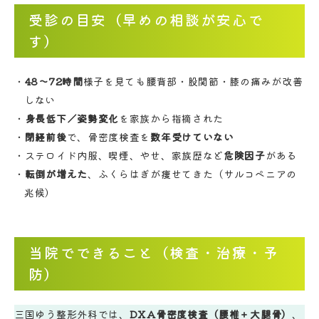
受診の目安（早めの相談が安心で
す）
48〜72時間
様子を見ても腰背部・股関節・膝の痛みが改善
しない
身長低下／姿勢変化
を家族から指摘された
閉経前後
で、骨密度検査を
数年受けていない
ステロイド内服、喫煙、やせ、家族歴など
危険因子
がある
転倒が増えた
、ふくらはぎが痩せてきた（サルコペニアの
兆候）
当院でできること（検査・治療・予
防）
三国ゆう整形外科では、
DXA骨密度検査（腰椎＋大腿骨）
、