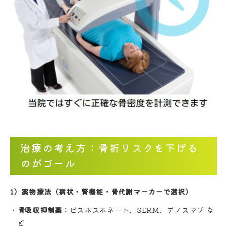
治療の考え方：骨折リスクを下げる
のがゴール
1）薬物療法（病状・腎機能・骨代謝マーカーで選択）
骨吸収抑制薬
：ビスホスホネート、SERM、デノスマブ な
ど