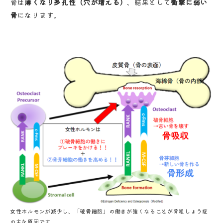
骨は
薄くなり多孔性（穴が増える）
、結果として
衝撃に弱い
骨
になります。
女性ホルモンが減少し、「破骨細胞」の働きが強くなることが骨粗しょう症
の主な原因です