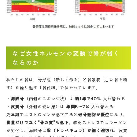
なぜ女性ホルモンの変動で骨が弱く
なるのか
私たちの骨は、骨形成（新しく作る）
と
骨吸収（古い骨を壊
す）を繰り返す「骨代謝」で保たれています。
海綿骨
（内側のスポンジ状）は
約1年で40％
入れ替わる
皮質骨
（外側の硬い層）は
年間5〜7％
入れ替わる
更年期でエストロゲンが低下すると
破骨細胞が優位
になり、
骨量だけでなく“骨の質”も低下
。酸化ストレスでコラーゲン
が劣化し、海綿骨は
梁（トラベキュラ）が細く途切れ
、皮質