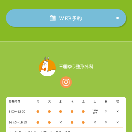
WEB予約
診療時間
月
火
水
木
金
土
日
祝
13:00
9:00～12:30
●
●
●
●
●
×
×
まで
14:45～18:15
●
●
×
●
●
×
×
×