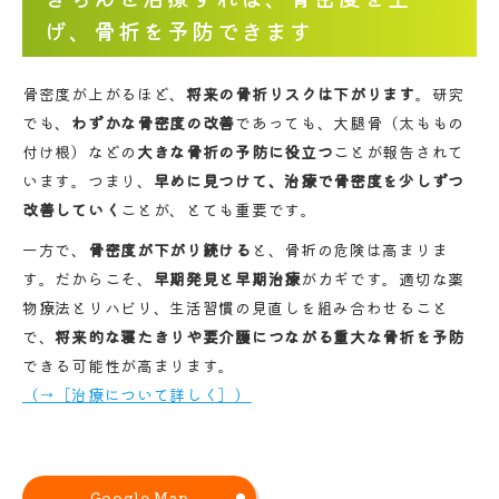
げ、骨折を予防できます
骨密度が上がるほど、
将来の骨折リスクは下がります
。研究
でも、
わずかな骨密度の改善
であっても、大腿骨（太ももの
付け根）などの
大きな骨折の予防に役立つ
ことが報告されて
います。つまり、
早めに見つけて、治療で骨密度を少しずつ
改善していく
ことが、とても重要です。
一方で、
骨密度が下がり続ける
と、骨折の危険は高まりま
す。だからこそ、
早期発見と早期治療
がカギです。適切な薬
物療法とリハビリ、生活習慣の見直しを組み合わせること
で、
将来的な寝たきりや要介護につながる重大な骨折を予防
できる可能性が高まります。
（→［治療について詳しく］）
Google Map