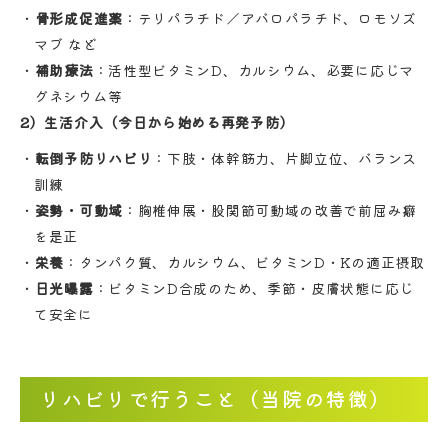
骨形成促進薬
：テリパラチド／アバロパラチド、ロモソズ
マブ など
補助療法
：活性型ビタミンD、カルシウム、必要に応じマ
グネシウム等
2）生活介入（今日から始める再発予防）
転倒予防リハビリ
：下肢・体幹筋力、片脚立位、バランス
訓練
姿勢・可動域
：胸椎伸展・股関節可動域の改善で前屈み癖
を是正
栄養
：タンパク質、カルシウム、ビタミンD・Kの適正摂取
日光曝露
：ビタミンD合成のため、季節・皮膚状態に応じ
て安全に
リハビリで行うこと（当院の特徴）