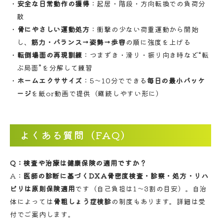
安全な日常動作の獲得
：起居・階段・方向転換での負荷分
散
骨にやさしい運動処方
：衝撃の少ない荷重運動から開始
し、
筋力・バランス→姿勢→歩容
の順に強度を上げる
転倒場面の再現訓練
：つまずき・滑り・振り向き時など“転
ぶ局面”を分解して練習
ホームエクササイズ
：5〜10分でできる
毎日の最小パッケ
ージ
を紙or動画で提供（継続しやすい形に）
よくある質問（FAQ）
Q：検査や治療は健康保険の適用ですか？
A：
医師の診断に基づくDXA骨密度検査・診察・処方・リハ
ビリは原則保険適用
です（自己負担は1〜3割の目安）。自治
体によっては
骨粗しょう症検診
の制度もあります。詳細は受
付でご案内します。