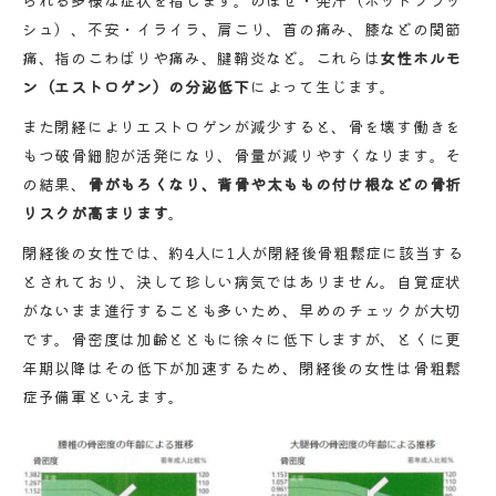
られる多様な症状を指します。のぼせ・発汗（ホットフラッ
シュ）、不安・イライラ、肩こり、首の痛み、膝などの関節
痛、指のこわばりや痛み、腱鞘炎など。これらは
女性ホルモ
ン（エストロゲン）の分泌低下
によって生じます。
また閉経によりエストロゲンが減少すると、骨を壊す働きを
もつ破骨細胞が活発になり、骨量が減りやすくなります。そ
の結果、
骨がもろくなり、背骨や太ももの付け根などの骨折
リスクが高まります
。
閉経後の女性では、約4人に1人が閉経後骨粗鬆症に該当する
とされており、決して珍しい病気ではありません。自覚症状
がないまま進行することも多いため、早めのチェックが大切
です。骨密度は加齢とともに徐々に低下しますが、とくに更
年期以降はその低下が加速するため、閉経後の女性は骨粗鬆
症予備軍といえます。