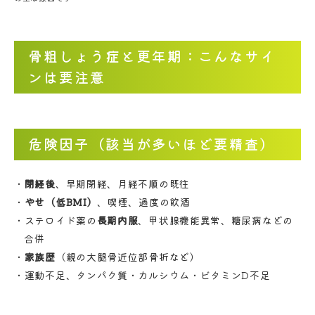
骨粗しょう症と更年期：こんなサイ
ンは要注意
危険因子（該当が多いほど要精査）
閉経後
、早期閉経、月経不順の既往
やせ（低BMI）
、喫煙、過度の飲酒
ステロイド薬の
長期内服
、甲状腺機能異常、糖尿病などの
合併
家族歴
（親の大腿骨近位部骨折など）
運動不足、タンパク質・カルシウム・ビタミンD不足