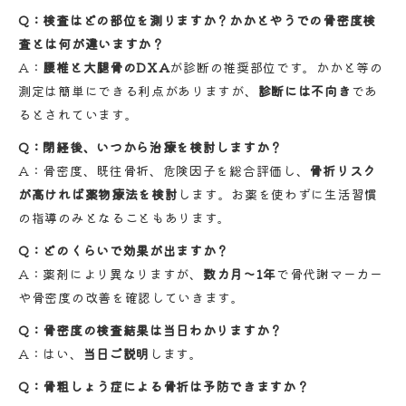
Q：検査はどの部位を測りますか？かかとやうでの骨密度検
査とは何が違いますか？
A：
腰椎と大腿骨のDXA
が診断の推奨部位です。かかと等の
測定は簡単にできる利点がありますが、
診断には不向き
であ
るとされています。
Q：閉経後、いつから治療を検討しますか？
A：骨密度、既往骨折、危険因子を総合評価し、
骨折リスク
が高ければ薬物療法を検討
します。お薬を使わずに生活習慣
の指導のみとなることもあります。
Q：どのくらいで効果が出ますか？
A：薬剤により異なりますが、
数カ月〜1年
で骨代謝マーカー
や骨密度の改善を確認していきます。
Q：骨密度の検査結果は当日わかりますか？
A：はい、
当日ご説明
します。
Q：骨粗しょう症による骨折は予防できますか？