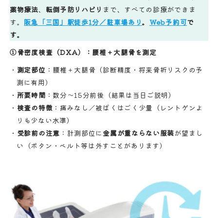
薬物療法
、
転倒予防リハビリ
まで、すべての診療ができま
す。
阪急「三国」駅徒歩1分／駐車場あり
。
Web予約可
で
す。
①骨密度検査（DXA）：腰椎＋大腿骨を測定
測定部位
：腰椎＋大腿骨（診断精度・将来骨折リスクの予
測に有用）
所要時間
：数分〜15分前後（結果は当日ご説明）
検査の特徴
：痛みなし／被ばくはごく少量（レントゲンよ
りも少ない水準）
受診前の注意
：計測部位に
金属が重ならない服装
が望まし
い（ボタン・ベルト等は外すことがあります）