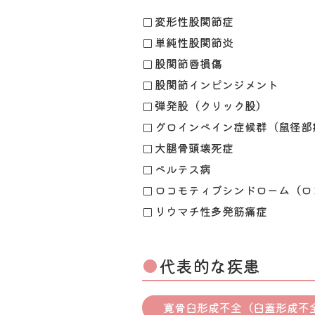
変形性股関節症
単純性股関節炎
股関節唇損傷
股関節インピンジメント
弾発股（クリック股）
グロインペイン症候群（鼠径部
大腿骨頭壊死症
ペルテス病
ロコモティブシンドローム（ロ
リウマチ性多発筋痛症
代表的な疾患
寛骨臼形成不全（臼蓋形成不