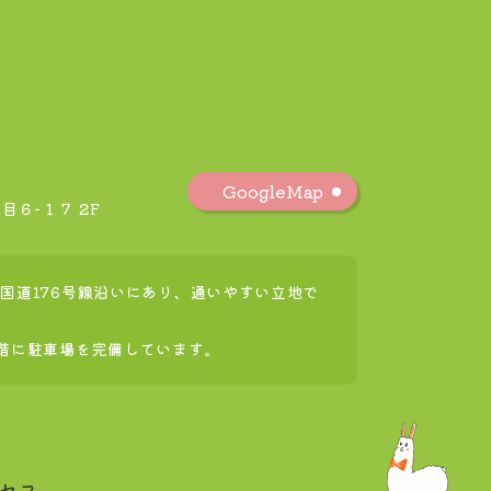
GoogleMap
６−１７ 2F
国道176号線沿いにあり、通いやすい立地で
3階に駐車場を完備しています。
セス