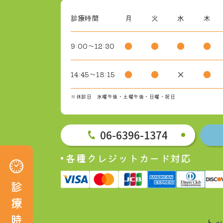
診療時間
月
火
水
木
●
●
●
●
9:00～12:30
●
●
×
●
14:45～18:15
※休診日 水曜午後・土曜午後・日曜・祝日
06-6396-1374
各種クレジットカード対応
診療時間
月
火
水
木
金
土
日
祝
診
13:00
●
●
●
●
●
×
×
9:00～12:30
まで
療
●
●
×
●
●
×
×
×
14:45～18:15
時
ト