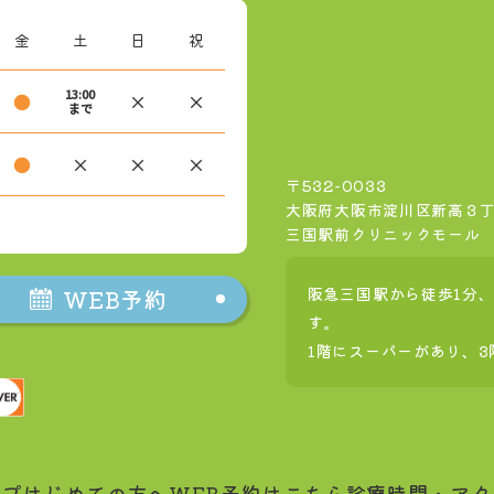
金
土
日
祝
13:00
●
×
×
まで
●
×
×
×
〒532-0033
大阪府大阪市淀川区新高３丁目
三国駅前クリニックモール
WEB予約
阪急三国駅から徒歩1分、
す。
1階にスーパーがあり、
ップ
はじめての方へ
WEB予約はこちら
診療時間・アク