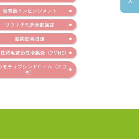
ス
股関節インピンジメント
リウマチ性多発筋痛症
股関節唇損傷
性絨毛結節性滑膜炎（PVNS）
コモティブシンドローム（ロコ
モ）