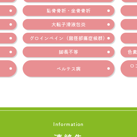
恥骨骨折・坐骨骨折
大転子滑液包炎
グロインペイン（鼠径部痛症候群）
脚長不等
色素
ロ
ペルテス病
Information