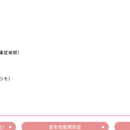
痛症候群）
コモ）
全）
変形性股関節症