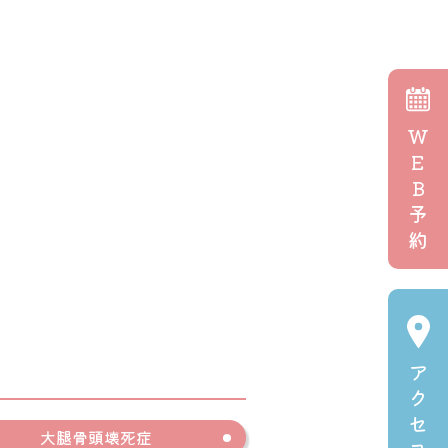
W
E
B
予
約
ア
ク
セ
大腿骨頭壊死症