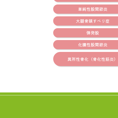
単純性股関節炎
大腿骨頭すべり症
弾発股
化膿性股関節炎
異所性骨化（骨化性筋炎）